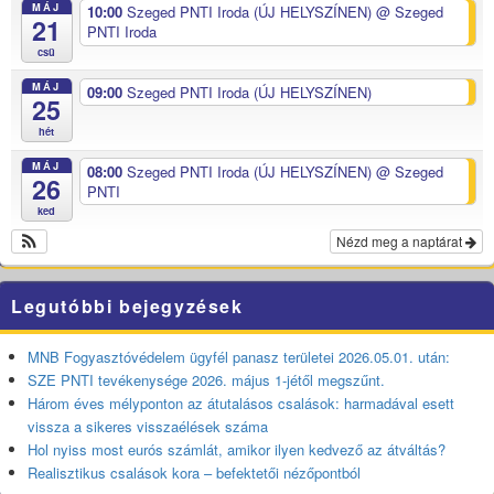
MÁJ
10:00
Szeged PNTI Iroda (ÚJ HELYSZÍNEN)
@ Szeged
21
PNTI Iroda
csü
MÁJ
09:00
Szeged PNTI Iroda (ÚJ HELYSZÍNEN)
25
hét
MÁJ
08:00
Szeged PNTI Iroda (ÚJ HELYSZÍNEN)
@ Szeged
26
PNTI
ked
Nézd meg a naptárat
Legutóbbi bejegyzések
MNB Fogyasztóvédelem ügyfél panasz területei 2026.05.01. után:
SZE PNTI tevékenysége 2026. május 1-jétől megszűnt.
Három éves mélyponton az átutalásos csalások: harmadával esett
vissza a sikeres visszaélések száma
Hol nyiss most eurós számlát, amikor ilyen kedvező az átváltás?
Realisztikus csalások kora – befektetői nézőpontból