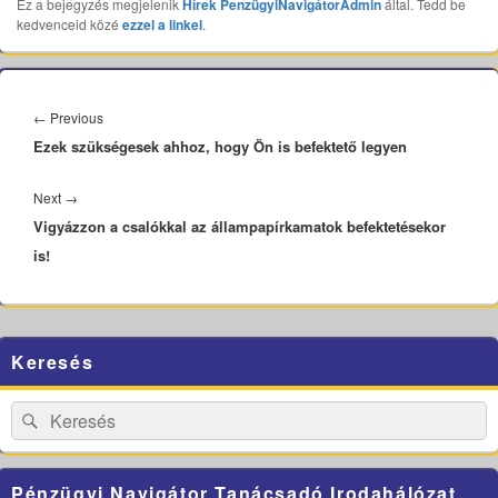
Ez a bejegyzés megjelenik
Hírek
PenzügyiNavigátorAdmin
által. Tedd be
kedvenceid közé
ezzel a linkel
.
Bejegyzés
navigáció
Previous
←
Previous
Ezek szükségesek ahhoz, hogy Ön is befektető legyen
post:
Next
Next
→
Vigyázzon a csalókkal az állampapírkamatok befektetésekor
post:
is!
Primary
Keresés
Sidebar
Widget
Area
Search
Search
for:
Pénzügyi Navigátor Tanácsadó Irodahálózat