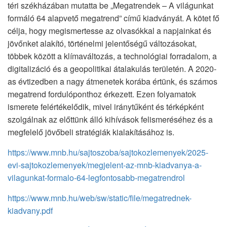
téri székházában mutatta be „Megatrendek – A világunkat
formáló 64 alapvető megatrend” című kiadványát. A kötet fő
célja, hogy megismertesse az olvasókkal a napjainkat és
jövőnket alakító, történelmi jelentőségű változásokat,
többek között a klímaváltozás, a technológiai forradalom, a
digitalizáció és a geopolitikai átalakulás területén. A 2020-
as évtizedben a nagy átmenetek korába értünk, és számos
megatrend fordulóponthoz érkezett. Ezen folyamatok
ismerete felértékelődik, mivel iránytűként és térképként
szolgálnak az előttünk álló kihívások felismeréséhez és a
megfelelő jövőbeli stratégiák kialakításához is.
https://www.mnb.hu/sajtoszoba/sajtokozlemenyek/2025-
evi-sajtokozlemenyek/megjelent-az-mnb-kiadvanya-a-
vilagunkat-formalo-64-legfontosabb-megatrendrol
https://www.mnb.hu/web/sw/static/file/megatrednek-
kiadvany.pdf