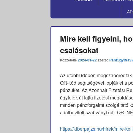
MENÜ
AD
Mire kell figyelni, 
csalásokat
Közzétette
2024-01-22
szerző
PenzügyiNavi
Az utóbbi időben megszaporodtak 
QR-kód segítségével lopják el a po
pénzüket. Az Azonnali Fizetési Re
ügyfelek új fajta fizetési megoldá
minden pénzforgalmi szolgáltató kö
adatbeviteli szabványt (pl.: QR, N
https://kiberpajzs.hu/hirek/mire-kel