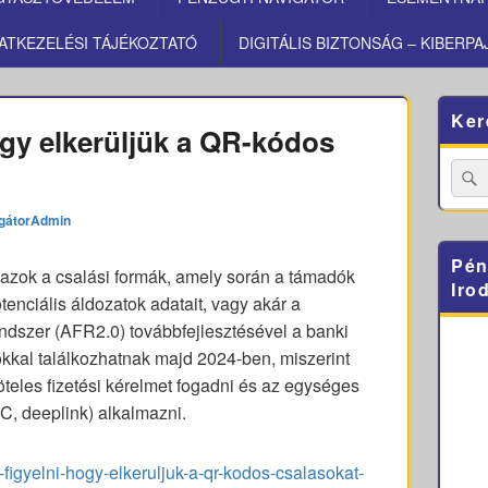
ATKEZELÉSI TÁJÉKOZTATÓ
DIGITÁLIS BIZTONSÁG – KIBERPA
Primary
Ker
Sidebar
hogy elkerüljük a QR-kódos
Widget
Area
Searc
for:
gátorAdmin
Pén
azok a csalási formák, amely során a támadók
Iro
tenciális áldozatok adatait, vagy akár a
ndszer (AFR2.0) továbbfejlesztésével a banki
sokkal találkozhatnak majd 2024-ben, miszerint
teles fizetési kérelmet fogadni és az egységes
FC, deeplink) alkalmazni.
l-figyelni-hogy-elkeruljuk-a-qr-kodos-csalasokat-