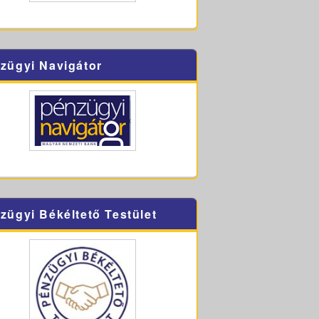
zügyi Navigátor
zügyi Békéltető Testület