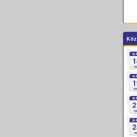
Köz
M
1
h
M
1
k
M
2
c
M
2
h