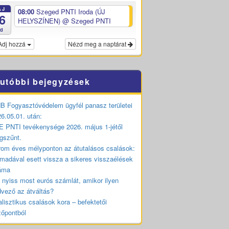
ÁJ
08:00
Szeged PNTI Iroda (ÚJ
6
HELYSZÍNEN)
@ Szeged PNTI
ed
Adj hozzá
Nézd meg a naptárat
utóbbi bejegyzések
 Fogyasztóvédelem ügyfél panasz területei
6.05.01. után:
 PNTI tevékenysége 2026. május 1-jétől
gszűnt.
om éves mélyponton az átutalásos csalások:
madával esett vissza a sikeres visszaélések
áma
 nyiss most eurós számlát, amikor ilyen
vező az átváltás?
lisztikus csalások kora – befektetői
zőpontból