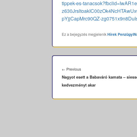
tippek-es-tanacsok?fbclid=Iw
z630JrsltoakIC00zOk4NcHTAwU
pYjjCapMrc90QZ-zg0751x9n8Du
Ez a bejegyzés megjelenik
Hírek
PenzügyiN
Bejegyzés
navigáció
Previous
←
Previous
Nagyot esett a Babaváró kamata – siess
post:
kedvezményt akar