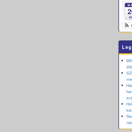
M
2
k
Leg
MNB
202
SZE
me
Hár
har
sz
Hol
ked
Rea
né