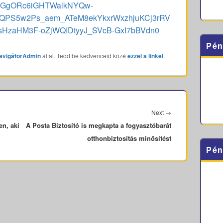
AR1eGgORc6iGHTWalkNYQw-
xQPS5w2Ps_aem_ATeM8ekYkxrWxzhjuKCj3rRV
IsHzaHM3F-oZjWQIDtyyJ_SVcB-GxI7bBVdn0
Pén
avigátorAdmin
által. Tedd be kedvenceid közé
ezzel a linkel
.
Next
Next
→
en, aki
A Posta Biztosító is megkapta a fogyasztóbarát
post:
otthonbiztosítás minősítést
Pén