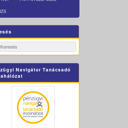
JZS
esés
h
Search
zügyi Navigátor Tanácsadó
dahálózat