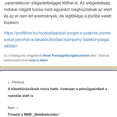
„valamekkora” elégedettséggel tölthet el. Az elégedettség
indokai mögött furcsa mód egyaránt meghúzódnak az elért
és az el nem ért eredmények, de legfőképp a jövőbe vetett
bizalom.
https://profitline.hu/modositasokat-surget-a-szakma-jovore-
sokat-javulhat-a-lakasbiztositasi-kampany-hatekonysaga-
460681
Ez a bejegyzés megjelenik
Hírek
PenzügyiNavigátorAdmin
által. Tedd be
kedvenceid közé
ezzel a linkel
.
Bejegyzés
navigáció
Previous
←
Previous
A kiberbűnözőknek nincs határ: óvatosan a pénzügyeinkkel a
post:
nyaralás alatt is
Next
Next
→
Frissült a MNB „Betétkalkulátor”
post: