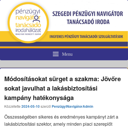
Menu
Pénzügyi fogyasztóvédelem
Módosításokat sürget a szakma: Jövőre
sokat javulhat a lakásbiztosítási
kampány hatékonysága
Közzétette
2024-05-10
szerző
PenzügyiNavigátorAdmin
Összességében sikeres és eredményes kampányt zárt a
lakásbiztosítási szektor, amely minden piaci szereplőt