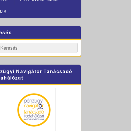
JZS
esés
h
Search
zügyi Navigátor Tanácsadó
dahálózat