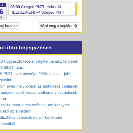
ÁJ
08:00
Szeged PNTI Iroda (ÚJ
6
HELYSZÍNEN)
@ Szeged PNTI
ed
Adj hozzá
Nézd meg a naptárat
utóbbi bejegyzések
 Fogyasztóvédelem ügyfél panasz területei
6.05.01. után:
 PNTI tevékenysége 2026. május 1-jétől
gszűnt.
om éves mélyponton az átutalásos csalások:
madával esett vissza a sikeres visszaélések
áma
 nyiss most eurós számlát, amikor ilyen
vező az átváltás?
lisztikus csalások kora – befektetői
zőpontból