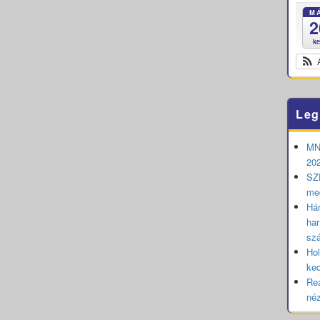
M
2
k
Leg
MNB
202
SZE
me
Hár
har
sz
Hol
ked
Rea
né