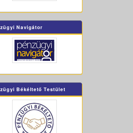
zügyi Navigátor
zügyi Békéltető Testület