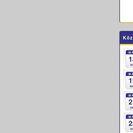
Köz
M
1
h
M
1
k
M
2
c
M
2
h