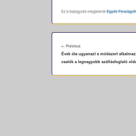
Ez a bejegyzés megjelenik
Egyéb
Penzügyi
Bejegyzés
navigáció
Previous
←
Previous
Évek óta ugyanazt a módszert alkalmaz
post:
csalók a legnagyobb szállásfoglaló old