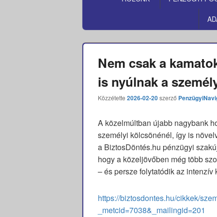
MENÜ
AD
Nem csak a kamatok
is nyúlnak a személ
Közzétette
2026-02-20
szerző
PenzügyiNavi
A közelmúltban újabb nagybank hos
személyi kölcsönénél, így is növelv
a BiztosDöntés.hu pénzügyi szakúj
hogy a közeljövőben még több szolg
– és persze folytatódik az intenzí
https://biztosdontes.hu/cikkek/sz
_metcid=7038&_mailingid=201