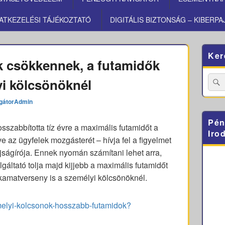
ATKEZELÉSI TÁJÉKOZTATÓ
DIGITÁLIS BIZTONSÁG – KIBERPA
Primary
Ker
Sidebar
 csökkennek, a futamidők
Widget
Area
Searc
yi kölcsönöknél
for:
gátorAdmin
Pén
szabbította tíz évre a maximális futamidőt a
Iro
e az ügyfelek mozgásterét – hívja fel a figyelmet
ságírója. Ennek nyomán számítani lehet arra,
áltató tolja majd kijjebb a maximális futamidőt
v kamatverseny is a személyi kölcsönöknél.
emelyi-kolcsonok-hosszabb-futamidok?