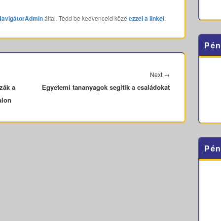
NavigátorAdmin
által. Tedd be kedvenceid közé
ezzel a linkel
.
Pén
Next
Next
→
zák a
Egyetemi tananyagok segítik a családokat
post:
alon
Pén