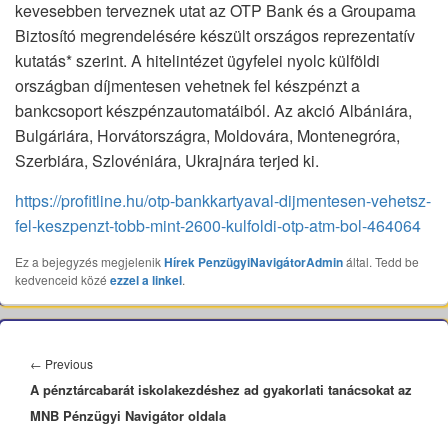
kevesebben terveznek utat az OTP Bank és a Groupama
Biztosító megrendelésére készült országos reprezentatív
kutatás­* szerint. A hitelintézet ügyfelei nyolc külföldi
országban díjmentesen vehetnek fel készpénzt a
bankcsoport készpénzautomatáiból. Az akció Albániára,
Bulgáriára, Horvátországra, Moldovára, Montenegróra,
Szerbiára, Szlovéniára, Ukrajnára terjed ki.
https://profitline.hu/otp-bankkartyaval-dijmentesen-vehetsz-
fel-keszpenzt-tobb-mint-2600-kulfoldi-otp-atm-bol-464064
Ez a bejegyzés megjelenik
Hírek
PenzügyiNavigátorAdmin
által. Tedd be
kedvenceid közé
ezzel a linkel
.
Bejegyzés
navigáció
Previous
←
Previous
A pénztárcabarát iskolakezdéshez ad gyakorlati tanácsokat az
post:
MNB Pénzügyi Navigátor oldala