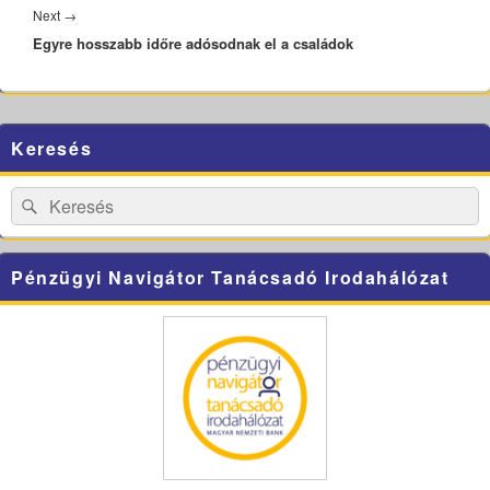
Next
Next
→
Egyre hosszabb időre adósodnak el a családok
post:
Primary
Keresés
Sidebar
Widget
Area
Search
Search
for:
Pénzügyi Navigátor Tanácsadó Irodahálózat