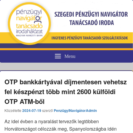
Menu
Pénzügyi fogyasztóvédelem
OTP bankkártyával díjmentesen vehetsz
fel készpénzt több mint 2600 külföldi
OTP ATM-ből
Közzétette
2024-07-19
szerző
PenzügyiNavigátorAdmin
Az idei évben a nyaralást tervezők legtöbben
Horvátországot célozzák meg, Spanyolországba idén