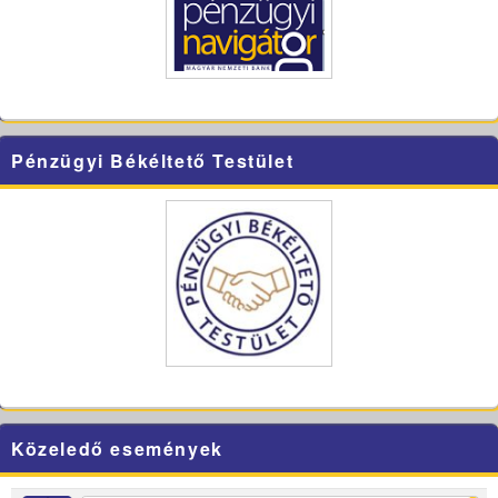
Pénzügyi Békéltető Testület
Közeledő események