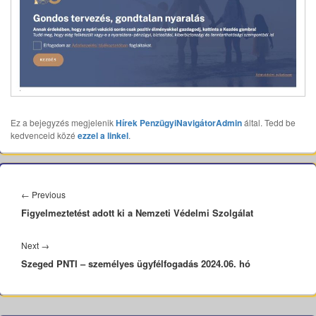
Ez a bejegyzés megjelenik
Hírek
PenzügyiNavigátorAdmin
által. Tedd be
kedvenceid közé
ezzel a linkel
.
Bejegyzés
navigáció
Previous
←
Previous
Figyelmeztetést adott ki a Nemzeti Védelmi Szolgálat
post:
Next
Next
→
Szeged PNTI – személyes ügyfélfogadás 2024.06. hó
post: