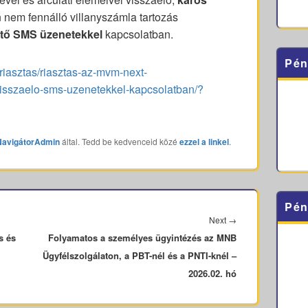
n nem fennálló villanyszámla tartozás
tő SMS üzenetekkel
kapcsolatban.
Pén
/riasztas/riasztas-az-mvm-next-
visszaelo-sms-uzenetekkel-kapcsolatban/?
NavigátorAdmin
által. Tedd be kedvenceid közé
ezzel a linkel
.
Pén
Next
Next
→
s és
Folyamatos a személyes ügyintézés az MNB
post:
Ügyfélszolgálaton, a PBT-nél és a PNTI-knél –
2026.02. hó