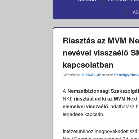
MENÜ
AD
Riasztás az MVM Nex
nevével visszaélő S
kapcsolatban
Közzétette
2026-02-02
szerző
PenzügyiNavi
A
Nemzetbiztonsági Szakszolgála
NKI)
riasztást ad ki az MVM Next
elemeivel visszaélő,
adathalász h
terjedése kapcsán.
Intézetünkhöz megnövekedett szám
Next Energiakereskedelmi Zrt. nevé