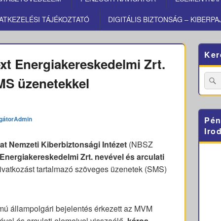
ATKEZELÉSI TÁJÉKOZTATÓ
DIGITÁLIS BIZTONSÁG – KIBERPA
Primary
Ker
Sidebar
t Energiakereskedelmi Zrt.
Widget
Area
Searc
MS üzenetekkel
for:
gátorAdmin
Pén
Iro
t Nemzeti Kiberbiztonsági Intézet
(NBSZ
 Energiakereskedelmi Zrt. nevével és arculati
ivatkozást tartalmazó szöveges üzenetek (SMS)
ú állampolgári bejelentés érkezett az MVM
vel és arculati elemeivel visszaélő,
káros