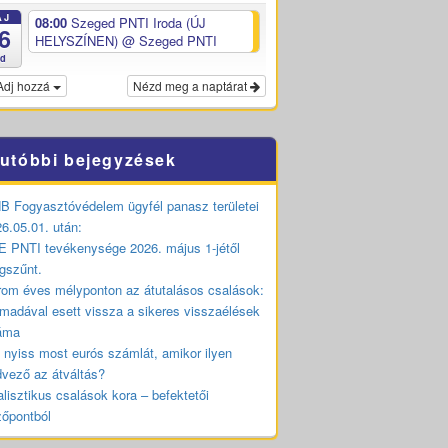
ÁJ
08:00
Szeged PNTI Iroda (ÚJ
6
HELYSZÍNEN)
@ Szeged PNTI
ed
Adj hozzá
Nézd meg a naptárat
utóbbi bejegyzések
 Fogyasztóvédelem ügyfél panasz területei
6.05.01. után:
 PNTI tevékenysége 2026. május 1-jétől
gszűnt.
om éves mélyponton az átutalásos csalások:
madával esett vissza a sikeres visszaélések
áma
 nyiss most eurós számlát, amikor ilyen
vező az átváltás?
lisztikus csalások kora – befektetői
zőpontból