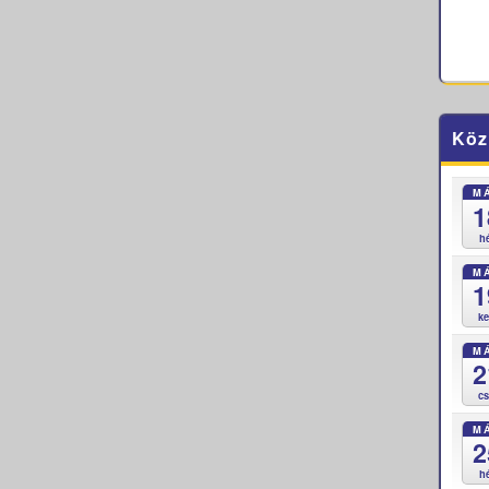
Köz
M
1
h
M
1
k
M
2
c
M
2
h