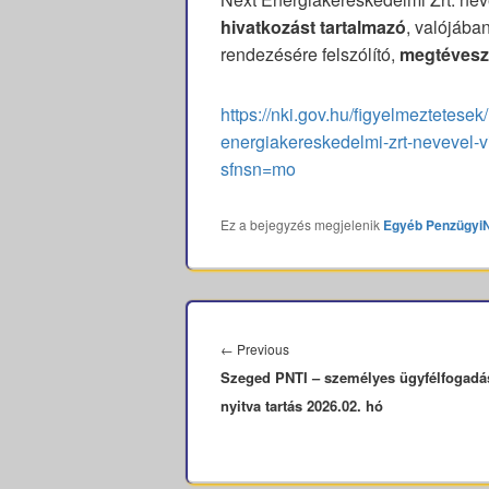
hivatkozást tartalmazó
, valójába
rendezésére felszólító,
megtévesz
https://nki.gov.hu/figyelmeztetesek
energiakereskedelmi-zrt-nevevel-
sfnsn=mo
Ez a bejegyzés megjelenik
Egyéb
Penzügyi
Bejegyzés
navigáció
Previous
←
Previous
Szeged PNTI – személyes ügyfélfogadá
post:
nyitva tartás 2026.02. hó