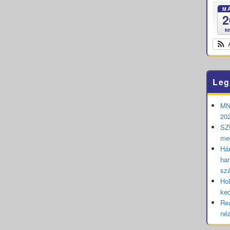
M
2
k
Leg
MNB
202
SZE
me
Hár
har
sz
Hol
ked
Rea
né