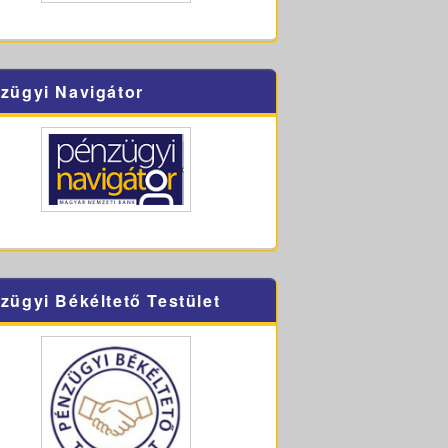
zügyi Navigátor
zügyi Békéltető Testület