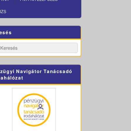
JZS
esés
h
Search
zügyi Navigátor Tanácsadó
dahálózat