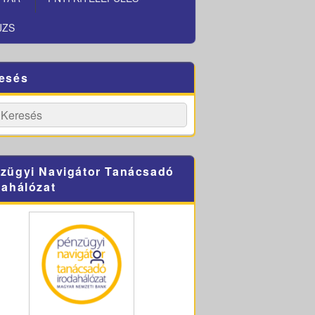
JZS
esés
h
Search
zügyi Navigátor Tanácsadó
dahálózat