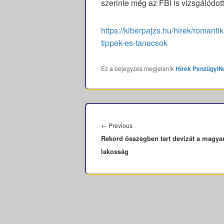
szerinte még az FBI is vizsgálódot
https://kiberpajzs.hu/hirek/romant
tippek-es-tanacsok
Ez a bejegyzés megjelenik
Hírek
PenzügyiN
Bejegyzés
navigáció
Previous
←
Previous
Rekord összegben tart devizát a magya
post:
lakosság