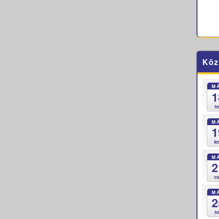
Köz
M
1
h
M
1
k
M
2
c
M
2
h