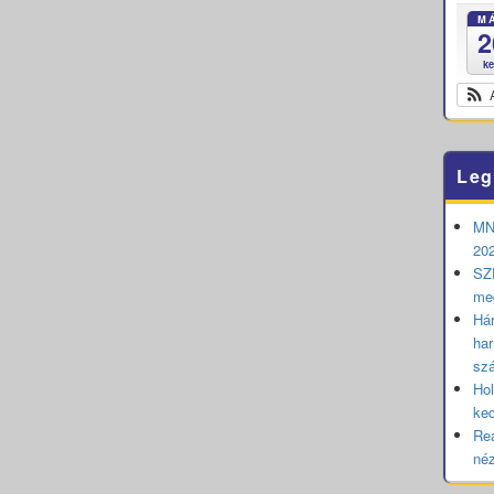
M
2
k
Leg
MNB
202
SZE
me
Hár
har
sz
Hol
ked
Rea
né