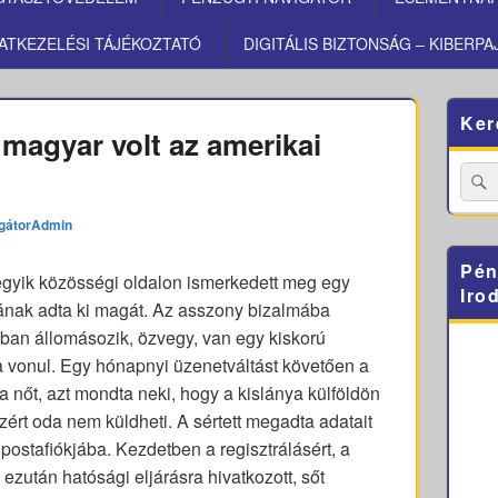
ATKEZELÉSI TÁJÉKOZTATÓ
DIGITÁLIS BIZTONSÁG – KIBERPA
Primary
Ker
Sidebar
magyar volt az amerikai
Widget
Area
Searc
for:
gátorAdmin
Pén
egyik közösségi oldalon ismerkedett meg egy
Iro
onának adta ki magát. Az asszony bizalmába
riában állomásozik, özvegy, van egy kiskorú
vonul. Egy hónapnyi üzenetváltást követően a
a nőt, azt mondta neki, hogy a kislánya külföldön
zért oda nem küldheti. A sértett megadta adatait
ostafiókjába. Kezdetben a regisztrálásért, a
, ezután hatósági eljárásra hivatkozott, sőt