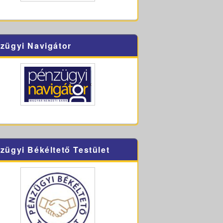
zügyi Navigátor
zügyi Békéltető Testület