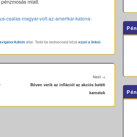
t pénzmosás miatt.
ikus-csalas-magyar-volt-az-amerikai-katona-
Pén
avigátorAdmin
által. Tedd be kedvenceid közé
ezzel a linkel
.
Next
Next
→
r
Bőven verik az inflációt az akciós betéti
post:
Pén
kamatok