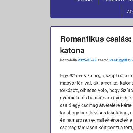
MENÜ
AD
Romantikus csalás: 
katona
Közzétette
2025-05-28
szerző
PenzügyiNavi
Egy 62 éves zalaegerszegi nő az 
magyar férfival, aki amerikai kat
férkőzött, elhitette vele, hogy Szí
gyermeke és hamarosan nyugdíjba 
csaló egy csomag átvételére kérte 
tanul egy bentlakásos iskolában, e
és hamarosan e-mailek érkeztek a p
csomag tárolásért kért pénzt a férfi