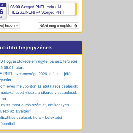
ÁJ
08:00
Szeged PNTI Iroda (ÚJ
6
HELYSZÍNEN)
@ Szeged PNTI
ed
Adj hozzá
Nézd meg a naptárat
utóbbi bejegyzések
 Fogyasztóvédelem ügyfél panasz területei
6.05.01. után:
 PNTI tevékenysége 2026. május 1-jétől
gszűnt.
om éves mélyponton az átutalásos csalások:
madával esett vissza a sikeres visszaélések
áma
 nyiss most eurós számlát, amikor ilyen
vező az átváltás?
lisztikus csalások kora – befektetői
zőpontból