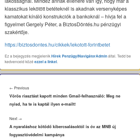
lakosságnál. Mindez annak ellenére van így, hogy már a
klasszikus lekötött betéteknél is akadnak versenyképes
kamatokat kínáló konstrukciók a bankoknál – hívja fel a
figyelmet Gergely Péter, a BiztosDöntés.hu pénzügyi
szakértője.
https://biztosdontes.hu/cikkek/lekotott-forintbetet
Ez a bejegyzés megjelenik
Hírek
PenzügyiNavigátorAdmin
által. Tedd be
kedvenceid közé
ezzel a linkel
.
Bejegyzés
navigáció
Previous
←
Previous
Vörös riasztást kapott minden Gmail-felhasználó: Meg ne
post:
nyisd, ha te is kaptál ilyen e-mailt!
Next
Next
→
A nyaraláshoz kötődő kibercsalásoktól is óv az MNB új
post:
fogyasztóvédelmi kampánya