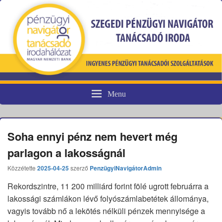
Menu
Pénzügyi fogyasztóvédelem
Soha ennyi pénz nem hevert még
parlagon a lakosságnál
Közzétette
2025-04-25
szerző
PenzügyiNavigátorAdmin
Rekordszintre, 11 200 milliárd forint fölé ugrott februárra a
lakossági számlákon lévő folyószámlabetétek állománya,
vagyis tovább nő a lekötés nélküli pénzek mennyisége a