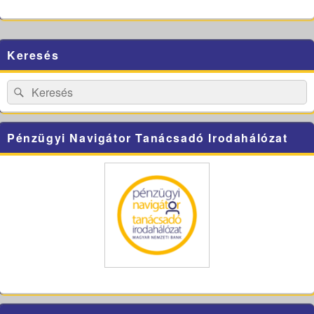
Primary
Keresés
Sidebar
Widget
Area
Search
Search
for:
Pénzügyi Navigátor Tanácsadó Irodahálózat