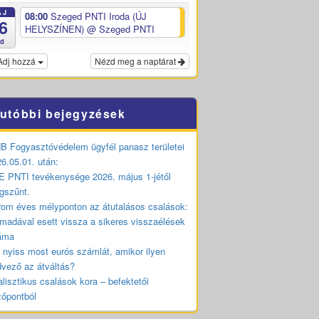
ÁJ
08:00
Szeged PNTI Iroda (ÚJ
6
HELYSZÍNEN)
@ Szeged PNTI
ed
Adj hozzá
Nézd meg a naptárat
utóbbi bejegyzések
 Fogyasztóvédelem ügyfél panasz területei
6.05.01. után:
 PNTI tevékenysége 2026. május 1-jétől
gszűnt.
om éves mélyponton az átutalásos csalások:
madával esett vissza a sikeres visszaélések
áma
 nyiss most eurós számlát, amikor ilyen
vező az átváltás?
lisztikus csalások kora – befektetői
zőpontból