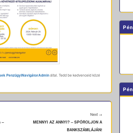
Pén
sek
PenzügyiNavigátorAdmin
által. Tedd be kedvenceid közé
Pén
Next
Next
→
n –
MENNYI AZ ANNYI? – SPÓROLJON A
post:
BANKSZÁMLÁJÁN!