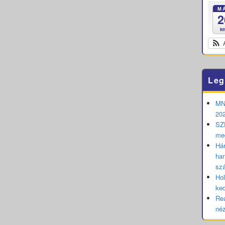
M
2
k
Leg
MNB
202
SZE
me
Hár
har
sz
Hol
ked
Rea
né