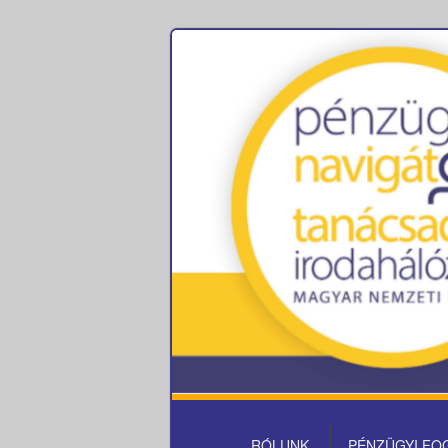
Pénzügyi fo
ELSŐDLEGES
RÓLUNK
PÉNZÜGYI FO