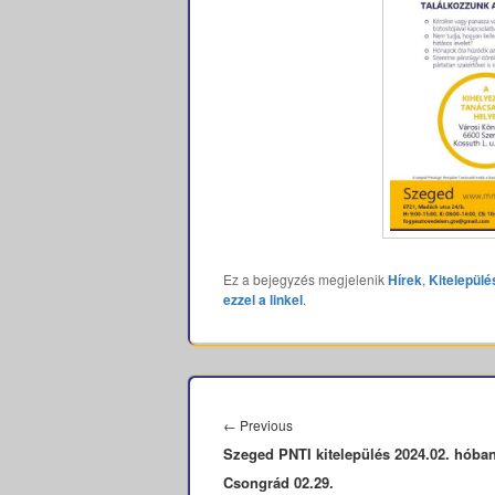
Ez a bejegyzés megjelenik
Hírek
,
Kitelepülé
ezzel a linkel
.
Bejegyzés
navigáció
Previous
←
Previous
Szeged PNTI kitelepülés 2024.02. hóba
post:
Csongrád 02.29.