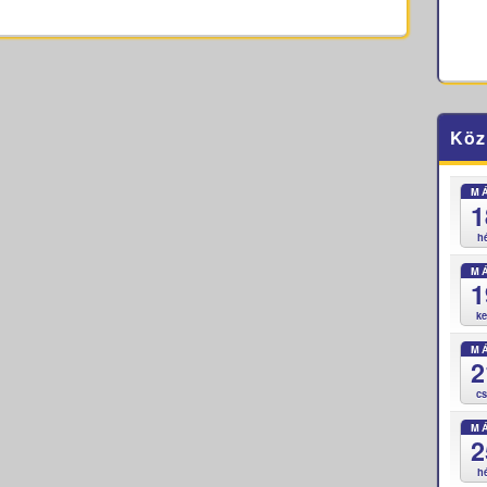
Köz
M
1
h
M
1
k
M
2
c
M
2
h