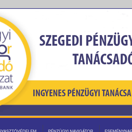
gyasztóvédelem
GYASZTÓVÉDELEM
PÉNZÜGYI NAVIGÁTOR
ESEMÉNYNA