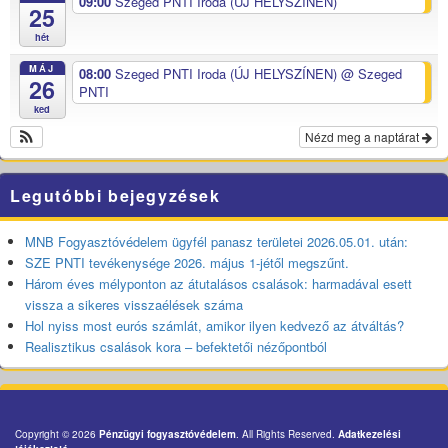
09:00
Szeged PNTI Iroda (ÚJ HELYSZÍNEN)
25
hét
MÁJ
08:00
Szeged PNTI Iroda (ÚJ HELYSZÍNEN)
@ Szeged
26
PNTI
ked
Nézd meg a naptárat
Legutóbbi bejegyzések
MNB Fogyasztóvédelem ügyfél panasz területei 2026.05.01. után:
SZE PNTI tevékenysége 2026. május 1-jétől megszűnt.
Három éves mélyponton az átutalásos csalások: harmadával esett
vissza a sikeres visszaélések száma
Hol nyiss most eurós számlát, amikor ilyen kedvező az átváltás?
Realisztikus csalások kora – befektetői nézőpontból
Copyright © 2026
Pénzügyi fogyasztóvédelem
. All Rights Reserved.
Adatkezelési