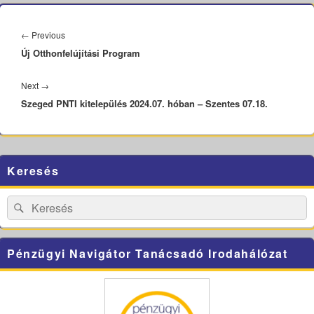
Bejegyzés
navigáció
Previous
←
Previous
Új Otthonfelújítási Program
post:
Next
Next
→
Szeged PNTI kitelepülés 2024.07. hóban – Szentes 07.18.
post:
Primary
Keresés
Sidebar
Widget
Area
Search
Search
for:
Pénzügyi Navigátor Tanácsadó Irodahálózat