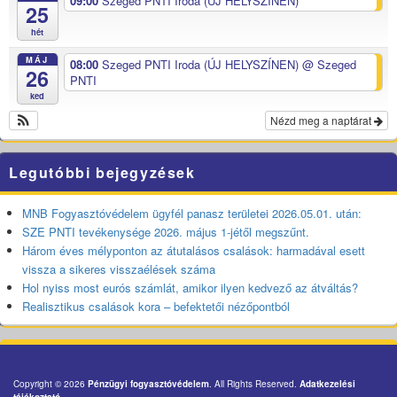
09:00
Szeged PNTI Iroda (ÚJ HELYSZÍNEN)
25
hét
MÁJ
08:00
Szeged PNTI Iroda (ÚJ HELYSZÍNEN)
@ Szeged
26
PNTI
ked
Nézd meg a naptárat
Legutóbbi bejegyzések
MNB Fogyasztóvédelem ügyfél panasz területei 2026.05.01. után:
SZE PNTI tevékenysége 2026. május 1-jétől megszűnt.
Három éves mélyponton az átutalásos csalások: harmadával esett
vissza a sikeres visszaélések száma
Hol nyiss most eurós számlát, amikor ilyen kedvező az átváltás?
Realisztikus csalások kora – befektetői nézőpontból
Copyright © 2026
Pénzügyi fogyasztóvédelem
. All Rights Reserved.
Adatkezelési
tájékoztató