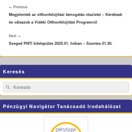
navigáció
Previous
←
Previous
Megjelentek az otthonfelújítási támogatás részletei – Kérdések
post:
és válaszok a Vidéki Otthonfelújítási Programról
Next
Next
→
Szeged PNTI kitelepülés 2025.01. hóban – Szentes 01.30.
post:
Primary
Keresés
Sidebar
Widget
Area
Search
Search
for:
Pénzügyi Navigátor Tanácsadó Irodahálózat