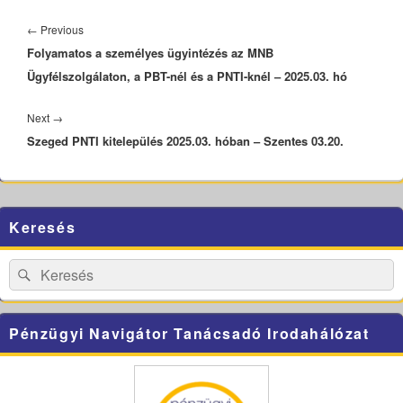
Bejegyzés
navigáció
Previous
←
Previous
Folyamatos a személyes ügyintézés az MNB
post:
Ügyfélszolgálaton, a PBT-nél és a PNTI-knél – 2025.03. hó
Next
Next
→
Szeged PNTI kitelepülés 2025.03. hóban – Szentes 03.20.
post:
Primary
Keresés
Sidebar
Widget
Area
Search
Search
for:
Pénzügyi Navigátor Tanácsadó Irodahálózat