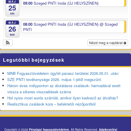
MÁJ
09:00
Szeged PNTI Iroda (ÚJ HELYSZÍNEN)
25
hét
MÁJ
08:00
Szeged PNTI Iroda (ÚJ HELYSZÍNEN)
@ Szeged
26
PNTI
ked
Nézd meg a naptárat
Legutóbbi bejegyzések
MNB Fogyasztóvédelem ügyfél panasz területei 2026.05.01. után:
SZE PNTI tevékenysége 2026. május 1-jétől megszűnt.
Három éves mélyponton az átutalásos csalások: harmadával esett
vissza a sikeres visszaélések száma
Hol nyiss most eurós számlát, amikor ilyen kedvező az átváltás?
Realisztikus csalások kora – befektetői nézőpontból
Copyright © 2026
Pénzügyi fogyasztóvédelem
. All Rights Reserved.
Adatkezelési