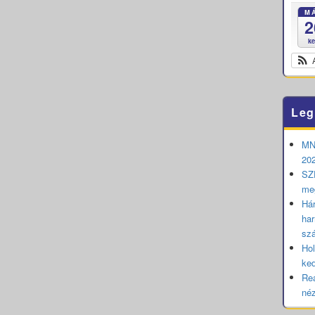
M
2
k
Leg
MNB
202
SZE
me
Hár
har
sz
Hol
ked
Rea
né