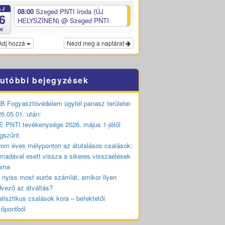
ÁJ
08:00
Szeged PNTI Iroda (ÚJ
6
HELYSZÍNEN)
@ Szeged PNTI
ed
Adj hozzá
Nézd meg a naptárat
utóbbi bejegyzések
 Fogyasztóvédelem ügyfél panasz területei
6.05.01. után:
 PNTI tevékenysége 2026. május 1-jétől
gszűnt.
om éves mélyponton az átutalásos csalások:
madával esett vissza a sikeres visszaélések
áma
 nyiss most eurós számlát, amikor ilyen
vező az átváltás?
lisztikus csalások kora – befektetői
zőpontból