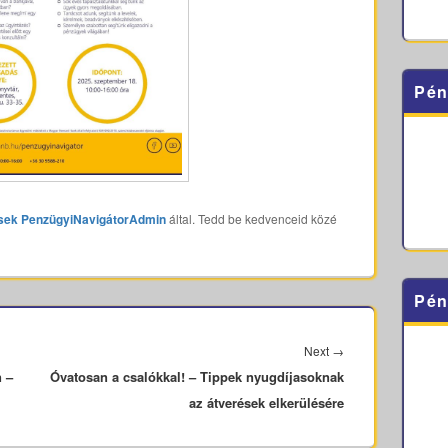
Pén
sek
PenzügyiNavigátorAdmin
által. Tedd be kedvenceid közé
Pén
Next
Next
→
n –
Óvatosan a csalókkal! – Tippek nyugdíjasoknak
post:
az átverések elkerülésére