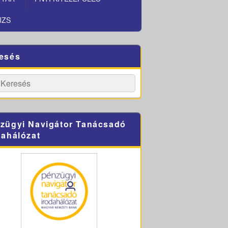
JZS
esés
h
Search
zügyi Navigátor Tanácsadó
dahálózat