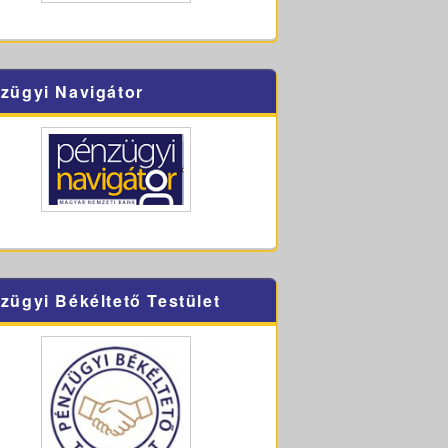
zügyi Navigátor
zügyi Békéltető Testület