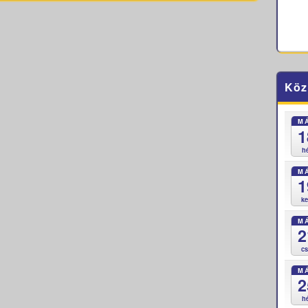
Köz
M
1
h
M
1
k
M
2
c
M
2
h