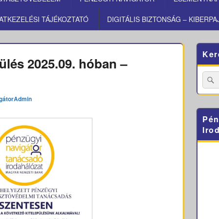
ATKEZELÉSI TÁJÉKOZTATÓ
DIGITÁLIS BIZTONSÁG – KIBERPA
Primary
Ker
Sidebar
ülés 2025.09. hóban –
Widget
Area
Searc
for:
gátorAdmin
Pén
Iro