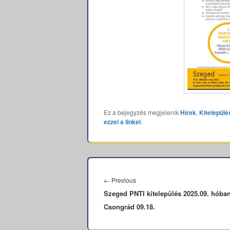
Ez a bejegyzés megjelenik
Hírek
,
Kitelepülé
ezzel a linkel
.
Bejegyzés
navigáció
Previous
←
Previous
Szeged PNTI kitelepülés 2025.09. hóba
post:
Csongrád 09.18.