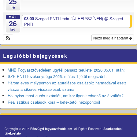
25
hét
MÁJ
08:00
Szeged PNTI Iroda (ÚJ HELYSZÍNEN)
@ Szeged
26
PNTI
ked
Nézd meg a naptárat
Legutóbbi bejegyzések
MNB Fogyasztóvédelem ügyfél panasz területei 2026.05.01. után:
SZE PNTI tevékenysége 2026. május 1-jétől megszűnt.
Három éves mélyponton az átutalásos csalások: harmadával esett
vissza a sikeres visszaélések száma
Hol nyiss most eurós számlát, amikor ilyen kedvező az átváltás?
Realisztikus csalások kora – befektetői nézőpontból
Copyright © 2026
Pénzügyi fogyasztóvédelem
. All Rights Reserved.
Adatkezelési
tájékoztató