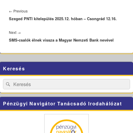
Bejegyzés
navigáció
Previous
←
Previous
Szeged PNTI kitelepülés 2025.12. hóban – Csongrád 12.16.
post:
Next
Next
→
SMS-csalók élnek vissza a Magyar Nemzeti Bank nevével
post:
Primary
Keresés
Sidebar
Widget
Area
Search
Search
for:
Pénzügyi Navigátor Tanácsadó Irodahálózat