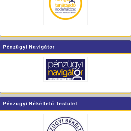
Pénzügyi Navigátor
Pénzügyi Békéltető Testület