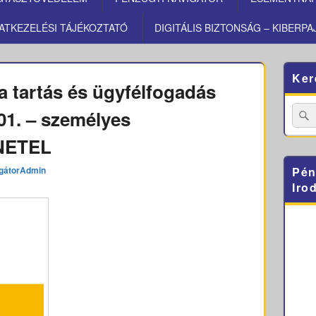
ATKEZELÉSI TÁJÉKOZTATÓ
DIGITÁLIS BIZTONSÁG – KIBERPA
Primary
Ker
Sidebar
a tartás és ügyfélfogadás
Widget
Area
Searc
01. – személyes
for:
ÜNETEL
gátorAdmin
Pén
Iro