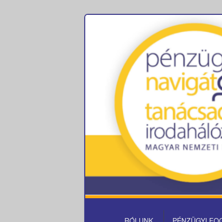
Pénzügyi fo
ELSŐDLEGES
RÓLUNK
PÉNZÜGYI FO