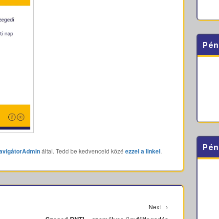
Pén
Pén
avigátorAdmin
által. Tedd be kedvenceid közé
ezzel a linkel
.
Next
Next
→
post: