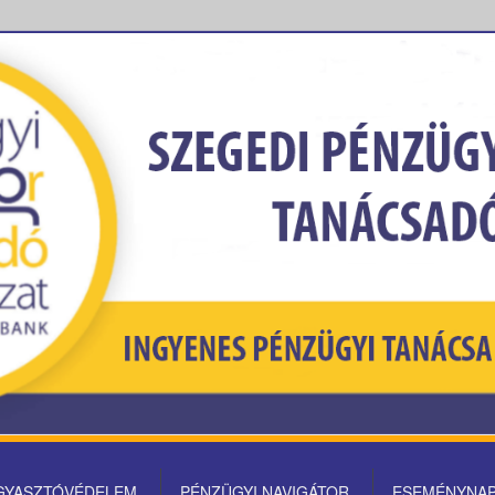
gyasztóvédelem
GYASZTÓVÉDELEM
PÉNZÜGYI NAVIGÁTOR
ESEMÉNYNA