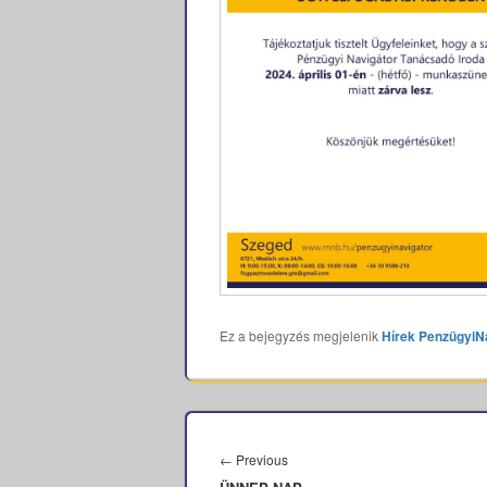
Ez a bejegyzés megjelenik
Hírek
PenzügyiN
Bejegyzés
navigáció
Previous
←
Previous
post: