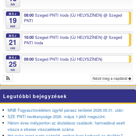
hét
MÁJ
08:00
Szeged PNTI Iroda (ÚJ HELYSZÍNEN)
@ Szeged
19
PNTI
ked
MÁJ
10:00
Szeged PNTI Iroda (ÚJ HELYSZÍNEN)
@ Szeged
21
PNTI Iroda
csü
MÁJ
09:00
Szeged PNTI Iroda (ÚJ HELYSZÍNEN)
25
hét
Nézd meg a naptárat
Legutóbbi bejegyzések
MNB Fogyasztóvédelem ügyfél panasz területei 2026.05.01. után:
SZE PNTI tevékenysége 2026. május 1-jétől megszűnt.
Három éves mélyponton az átutalásos csalások: harmadával esett
vissza a sikeres visszaélések száma
Hol nyiss most eurós számlát, amikor ilyen kedvező az átváltás?