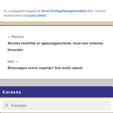
Ez a bejegyzés megjelenik
Hírek
PenzügyiNavigátorAdmin
által. Tedd be
kedvenceid közé
ezzel a linkel
.
Bejegyzés
navigáció
Previous
←
Previous
Akcióba lendültek az egészségpénztárak, most nem érdemes
post:
kimaradni
Next
Next
→
Biztonságos online vásárlás? Sok múlik rajtunk
post:
Primary
Keresés
Sidebar
Widget
Area
Search
Search
for: