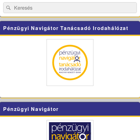
Area
Search
Search
for:
Pénzügyi Navigátor Tanácsadó Irodahálózat
Pénzügyi Navigátor