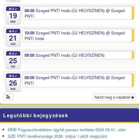
MÁJ
08:00
Szeged PNTI Iroda (ÚJ HELYSZÍNEN)
@ Szeged
19
PNTI
ked
MÁJ
10:00
Szeged PNTI Iroda (ÚJ HELYSZÍNEN)
@ Szeged
21
PNTI Iroda
csü
MÁJ
09:00
Szeged PNTI Iroda (ÚJ HELYSZÍNEN)
25
hét
MÁJ
08:00
Szeged PNTI Iroda (ÚJ HELYSZÍNEN)
@ Szeged
26
PNTI
ked
Nézd meg a naptárat
Legutóbbi bejegyzések
MNB Fogyasztóvédelem ügyfél panasz területei 2026.05.01. után:
SZE PNTI tevékenysége 2026. május 1-jétől megszűnt.