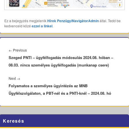
Ez a bejegyzés megjelenik
Hírek
PenzügyiNavigátorAdmin
által. Tedd be
kedvenceid közé
ezzel a linkel
.
Bejegyzés
navigáció
Previous
←
Previous
Szeged PNTI – ügyfélfogadás módosulás 2024.08. hóban –
post:
08.03. nincs személyes ügyfélfogadás (munkanap csere)
Next
Next
→
Folyamatos a személyes ügyintézés az MNB
post:
Ügyfélszolgálaton, a PBT-nél és a PNTI-knél – 2024.08. hó
Primary
Keresés
Sidebar
Widget