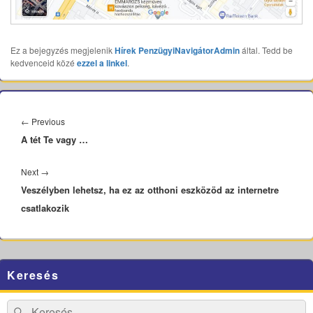
Ez a bejegyzés megjelenik
Hírek
PenzügyiNavigátorAdmin
által. Tedd be
kedvenceid közé
ezzel a linkel
.
Bejegyzés
navigáció
Previous
←
Previous
A tét Te vagy …
post:
Next
Next
→
Veszélyben lehetsz, ha ez az otthoni eszközöd az internetre
post:
csatlakozik
Primary
Keresés
Sidebar
Widget
Area
Search
Search