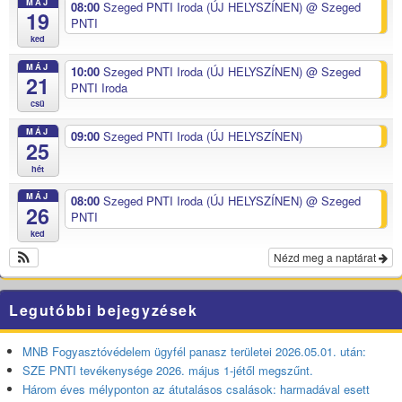
MÁJ
08:00
Szeged PNTI Iroda (ÚJ HELYSZÍNEN)
@ Szeged
19
PNTI
ked
MÁJ
10:00
Szeged PNTI Iroda (ÚJ HELYSZÍNEN)
@ Szeged
21
PNTI Iroda
csü
MÁJ
09:00
Szeged PNTI Iroda (ÚJ HELYSZÍNEN)
25
hét
MÁJ
08:00
Szeged PNTI Iroda (ÚJ HELYSZÍNEN)
@ Szeged
26
PNTI
ked
Nézd meg a naptárat
Legutóbbi bejegyzések
MNB Fogyasztóvédelem ügyfél panasz területei 2026.05.01. után:
SZE PNTI tevékenysége 2026. május 1-jétől megszűnt.
Három éves mélyponton az átutalásos csalások: harmadával esett