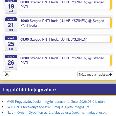
MÁJ
08:00
Szeged PNTI Iroda (ÚJ HELYSZÍNEN)
@ Szeged
19
PNTI
ked
MÁJ
10:00
Szeged PNTI Iroda (ÚJ HELYSZÍNEN)
@ Szeged
21
PNTI Iroda
csü
MÁJ
09:00
Szeged PNTI Iroda (ÚJ HELYSZÍNEN)
25
hét
MÁJ
08:00
Szeged PNTI Iroda (ÚJ HELYSZÍNEN)
@ Szeged
26
PNTI
ked
Nézd meg a naptárat
Legutóbbi bejegyzések
MNB Fogyasztóvédelem ügyfél panasz területei 2026.05.01. után:
SZE PNTI tevékenysége 2026. május 1-jétől megszűnt.
Három éves mélyponton az átutalásos csalások: harmadával esett