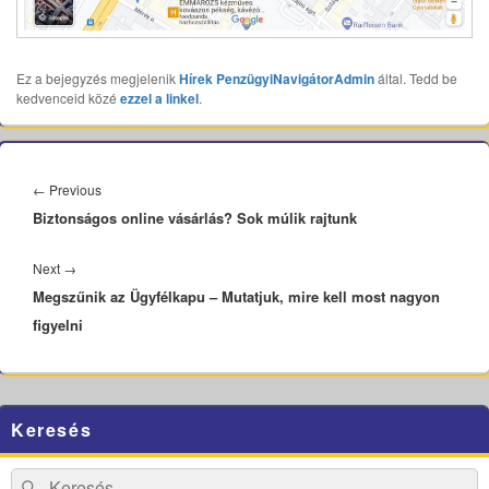
Ez a bejegyzés megjelenik
Hírek
PenzügyiNavigátorAdmin
által. Tedd be
kedvenceid közé
ezzel a linkel
.
Bejegyzés
navigáció
Previous
←
Previous
Biztonságos online vásárlás? Sok múlik rajtunk
post:
Next
Next
→
Megszűnik az Ügyfélkapu – Mutatjuk, mire kell most nagyon
post:
figyelni
Primary
Keresés
Sidebar
Widget
Area
Search
Search