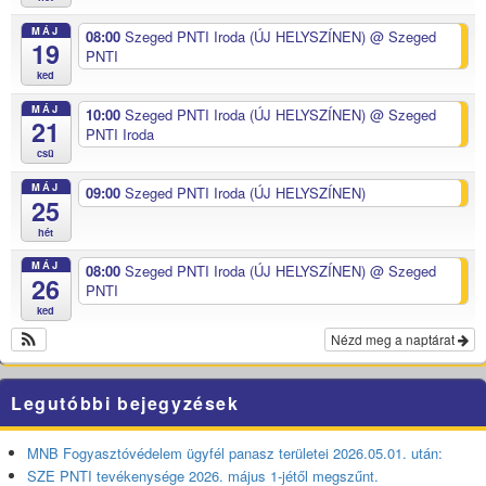
MÁJ
08:00
Szeged PNTI Iroda (ÚJ HELYSZÍNEN)
@ Szeged
19
PNTI
ked
MÁJ
10:00
Szeged PNTI Iroda (ÚJ HELYSZÍNEN)
@ Szeged
21
PNTI Iroda
csü
MÁJ
09:00
Szeged PNTI Iroda (ÚJ HELYSZÍNEN)
25
hét
MÁJ
08:00
Szeged PNTI Iroda (ÚJ HELYSZÍNEN)
@ Szeged
26
PNTI
ked
Nézd meg a naptárat
Legutóbbi bejegyzések
MNB Fogyasztóvédelem ügyfél panasz területei 2026.05.01. után:
SZE PNTI tevékenysége 2026. május 1-jétől megszűnt.