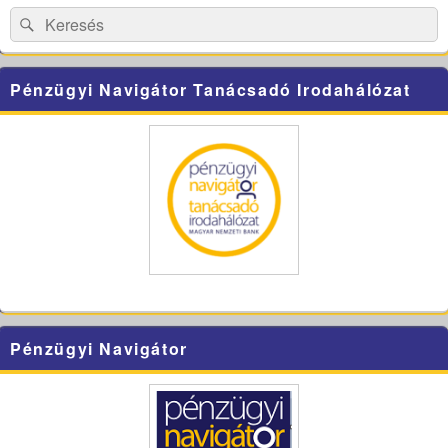
Area
Search
Search
for:
Pénzügyi Navigátor Tanácsadó Irodahálózat
Pénzügyi Navigátor