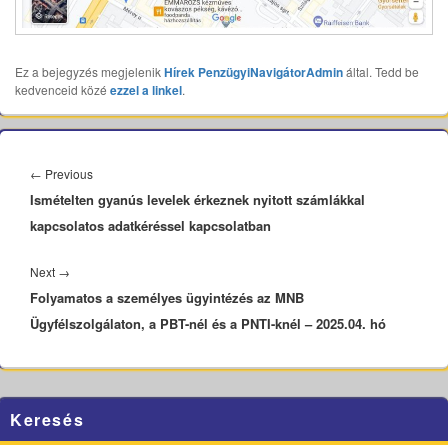
Ez a bejegyzés megjelenik
Hírek
PenzügyiNavigátorAdmin
által. Tedd be
kedvenceid közé
ezzel a linkel
.
Bejegyzés
navigáció
Previous
←
Previous
Ismételten gyanús levelek érkeznek nyitott számlákkal
post:
kapcsolatos adatkéréssel kapcsolatban
Next
Next
→
Folyamatos a személyes ügyintézés az MNB
post:
Ügyfélszolgálaton, a PBT-nél és a PNTI-knél – 2025.04. hó
Primary
Keresés
Sidebar
Widget