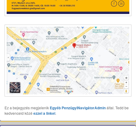
Ez a bejegyzés megjelenik
Egyéb
PenzügyiNavigátorAdmin
által. Tedd be
kedvenceid közé
ezzel a linkel
.
Bejegyzés