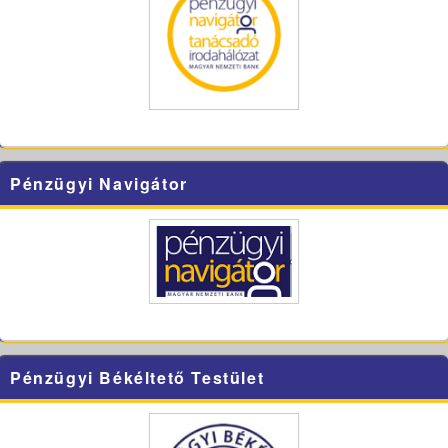
Pénzügyi Navigátor
Pénzügyi Békéltető Testület