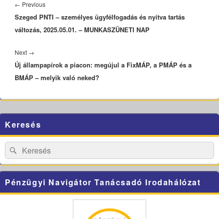
navigáció
Previous
←
Previous
Szeged PNTI – személyes ügyfélfogadás és nyitva tartás
post:
változás, 2025.05.01. – MUNKASZÜNETI NAP
Next
Next
→
Új állampapírok a piacon: megújul a FixMÁP, a PMÁP és a
post:
BMÁP – melyik való neked?
Primary
Keresés
Sidebar
Widget
Area
Search
Search
for:
Pénzügyi Navigátor Tanácsadó Irodahálózat