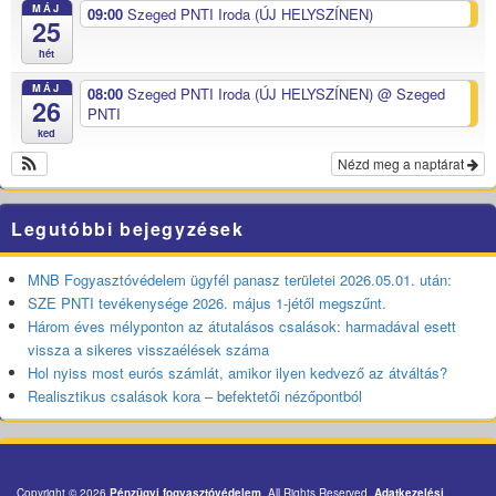
MÁJ
09:00
Szeged PNTI Iroda (ÚJ HELYSZÍNEN)
25
hét
MÁJ
08:00
Szeged PNTI Iroda (ÚJ HELYSZÍNEN)
@ Szeged
26
PNTI
ked
Nézd meg a naptárat
Legutóbbi bejegyzések
MNB Fogyasztóvédelem ügyfél panasz területei 2026.05.01. után:
SZE PNTI tevékenysége 2026. május 1-jétől megszűnt.
Három éves mélyponton az átutalásos csalások: harmadával esett
vissza a sikeres visszaélések száma
Hol nyiss most eurós számlát, amikor ilyen kedvező az átváltás?
Realisztikus csalások kora – befektetői nézőpontból
Copyright © 2026
Pénzügyi fogyasztóvédelem
. All Rights Reserved.
Adatkezelési