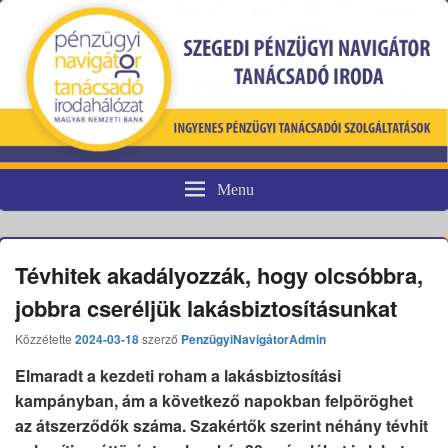
Menu
Pénzügyi fogyasztóvédelem
Tévhitek akadályozzák, hogy olcsóbbra,
jobbra cseréljük lakásbiztosításunkat
Közzétette
2024-03-18
szerző
PenzügyiNavigátorAdmin
Elmaradt a kezdeti roham a lakásbiztosítási
kampányban, ám a következő napokban felpöröghet
az átszerződők száma. Szakértők szerint néhány tévhit