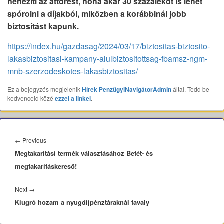
nehezíti az áttörést, noha akár 30 százalékot is lehet
spórolni a díjakból, miközben a korábbinál jobb
biztosítást kapunk.
https://index.hu/gazdasag/2024/03/17/biztositas-biztosito-
lakasbiztositasi-kampany-alulbiztositottsag-fbamsz-ngm-
mnb-szerzodeskotes-lakasbiztositas/
Ez a bejegyzés megjelenik
Hírek
PenzügyiNavigátorAdmin
által. Tedd be
kedvenceid közé
ezzel a linkel
.
Bejegyzés
navigáció
Previous
←
Previous
Megtakarítási termék választásához Betét- és
post:
megtakarításkereső!
Next
Next
→
Kiugró hozam a nyugdíjpénztáraknál tavaly
post: