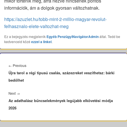
mikor történik meg, arra nézve nincsenek pontos
információk, ám a dolgok gyorsan változhatnak.
https://azuzlet.hu/tobb-mint-2-millio-magyar-revolut-
felhasznalo-elete-valtozhat-meg
Ez a bejegyzés megjelenik
Egyéb
PenzügyiNavigátorAdmin
által. Tedd be
kedvenceid közé
ezzel a linkel
.
Bejegyzés
navigáció
Previous
←
Previous
Újra tarol a régi típusú csalás, százezreket veszíthetsz: bárki
post:
bedőlhet
Next
Next
→
Az adathalász bűncselekmények legújabb elkövetési módja
post:
2026