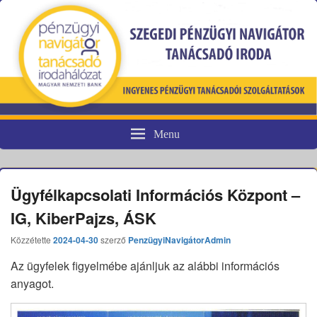
Menu
Pénzügyi fogyasztóvédelem
Ügyfélkapcsolati Információs Központ –
IG, KiberPajzs, ÁSK
Közzétette
2024-04-30
szerző
PenzügyiNavigátorAdmin
Az ügyfelek figyelmébe ajánljuk az alábbi információs
anyagot.