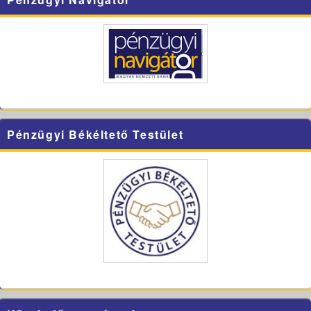
Pénzügyi Békéltető Testület