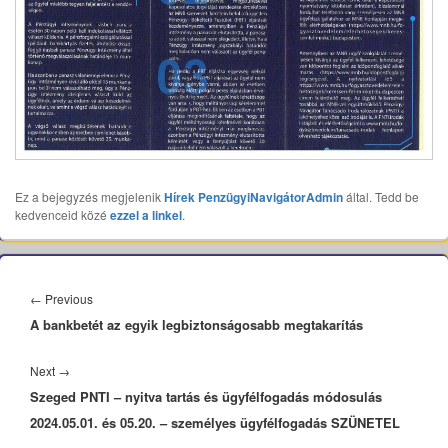
Ez a bejegyzés megjelenik
Hírek
PenzügyiNavigátorAdmin
által. Tedd be
kedvenceid közé
ezzel a linkel
.
Bejegyzés
navigáció
Previous
←
Previous
A bankbetét az egyik legbiztonságosabb megtakarítás
post:
Next
Next
→
Szeged PNTI – nyitva tartás és ügyfélfogadás módosulás
post:
2024.05.01. és 05.20. – személyes ügyfélfogadás SZÜNETEL