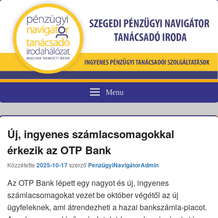
Menu
Pénzügyi fogyasztóvédelem
Új, ingyenes számlacsomagokkal
érkezik az OTP Bank
Közzétette
2025-10-17
szerző
PenzügyiNavigátorAdmin
Az OTP Bank lépett egy nagyot és új, ingyenes
számlacsomagokat vezet be október végétől az új
ügyfeleknek, ami átrendezheti a hazai bankszámla-piacot.