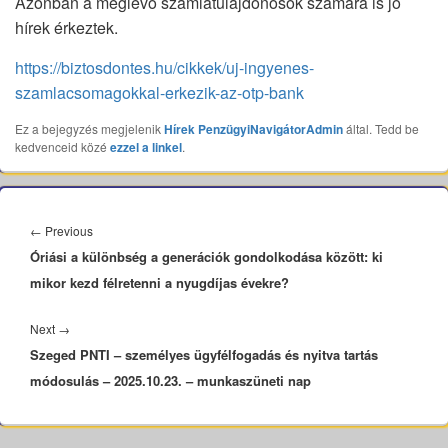
Azonban a meglévő számlatulajdonosok számára is jó
hírek érkeztek.
https://biztosdontes.hu/cikkek/uj-ingyenes-
szamlacsomagokkal-erkezik-az-otp-bank
Ez a bejegyzés megjelenik
Hírek
PenzügyiNavigátorAdmin
által. Tedd be
kedvenceid közé
ezzel a linkel
.
Bejegyzés
navigáció
Previous
←
Previous
Óriási a különbség a generációk gondolkodása között: ki
post:
mikor kezd félretenni a nyugdíjas évekre?
Next
Next
→
Szeged PNTI – személyes ügyfélfogadás és nyitva tartás
post:
módosulás – 2025.10.23. – munkaszüneti nap