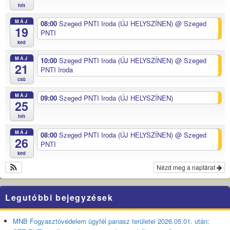
hét
MÁJ
08:00
Szeged PNTI Iroda (ÚJ HELYSZÍNEN)
@ Szeged
19
PNTI
ked
MÁJ
10:00
Szeged PNTI Iroda (ÚJ HELYSZÍNEN)
@ Szeged
21
PNTI Iroda
csü
MÁJ
09:00
Szeged PNTI Iroda (ÚJ HELYSZÍNEN)
25
hét
MÁJ
08:00
Szeged PNTI Iroda (ÚJ HELYSZÍNEN)
@ Szeged
26
PNTI
ked
Nézd meg a naptárat
Legutóbbi bejegyzések
MNB Fogyasztóvédelem ügyfél panasz területei 2026.05.01. után: