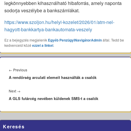
legkönnyebben kihasználható hibaforrás, amely naponta
sodorja veszélybe a bankszámlákat.
https://www.szoljon.hu/helyi-kozelet/2026/01/atm-nel-
hagyott-bankkartya-bankautomata-veszely
Ez a bejegyzés megjelenik
Egyéb
PenzügyiNavigátorAdmin
által. Tedd be
kedvenceid közé
ezzel a linkel
.
Bejegyzés
navigáció
Previous
←
Previous
A rendőrség arculati elemeit használták a csalók
post:
Next
Next
→
A GLS futárcég nevében küldenek SMS-t a csalók
post:
Primary
Keresés
Sidebar