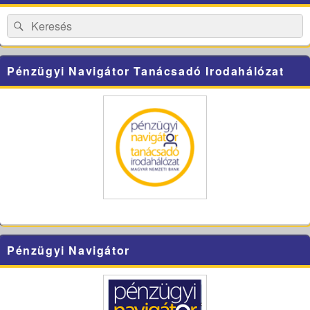
Widget
Area
Search
Search
for:
Pénzügyi Navigátor Tanácsadó Irodahálózat
Pénzügyi Navigátor