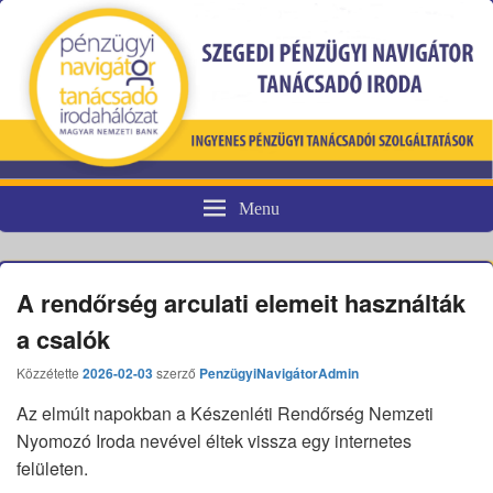
Menu
Pénzügyi fogyasztóvédelem
A rendőrség arculati elemeit használták
a csalók
Közzétette
2026-02-03
szerző
PenzügyiNavigátorAdmin
Az elmúlt napokban a Készenléti Rendőrség Nemzeti
Nyomozó Iroda nevével éltek vissza egy internetes
felületen.