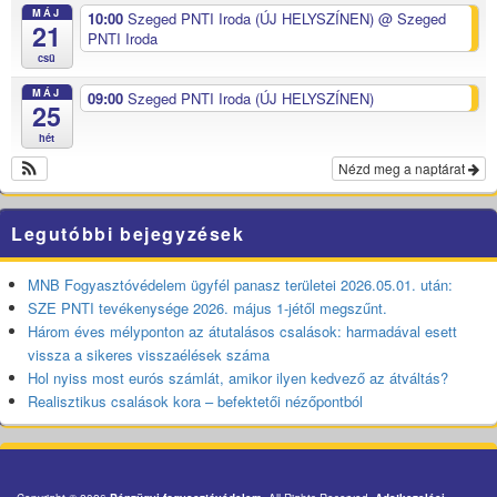
MÁJ
10:00
Szeged PNTI Iroda (ÚJ HELYSZÍNEN)
@ Szeged
21
PNTI Iroda
csü
MÁJ
09:00
Szeged PNTI Iroda (ÚJ HELYSZÍNEN)
25
hét
Nézd meg a naptárat
Legutóbbi bejegyzések
MNB Fogyasztóvédelem ügyfél panasz területei 2026.05.01. után:
SZE PNTI tevékenysége 2026. május 1-jétől megszűnt.
Három éves mélyponton az átutalásos csalások: harmadával esett
vissza a sikeres visszaélések száma
Hol nyiss most eurós számlát, amikor ilyen kedvező az átváltás?
Realisztikus csalások kora – befektetői nézőpontból