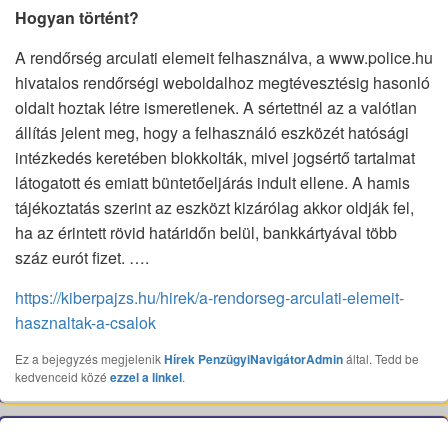
Hogyan történt?
A rendőrség arculati elemeit felhasználva, a www.police.hu
hivatalos rendőrségi weboldalhoz megtévesztésig hasonló
oldalt hoztak létre ismeretlenek. A sértettnél az a valótlan
állítás jelent meg, hogy a felhasználó eszközét hatósági
intézkedés keretében blokkolták, mivel jogsértő tartalmat
látogatott és emiatt büntetőeljárás indult ellene. A hamis
tájékoztatás szerint az eszközt kizárólag akkor oldják fel,
ha az érintett rövid határidőn belül, bankkártyával több
száz eurót fizet. ….
https://kiberpajzs.hu/hirek/a-rendorseg-arculati-elemeit-
hasznaltak-a-csalok
Ez a bejegyzés megjelenik
Hírek
PenzügyiNavigátorAdmin
által. Tedd be
kedvenceid közé
ezzel a linkel
.
Bejegyzés