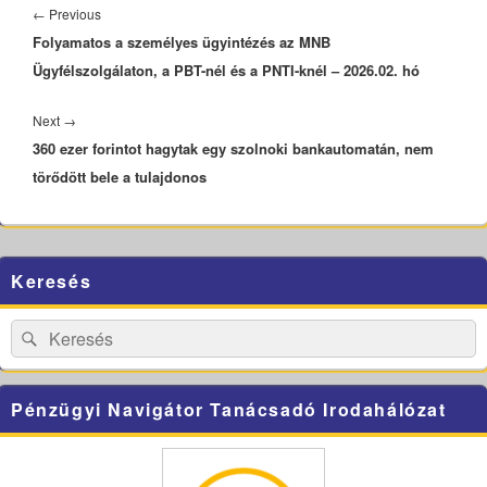
navigáció
Previous
←
Previous
Folyamatos a személyes ügyintézés az MNB
post:
Ügyfélszolgálaton, a PBT-nél és a PNTI-knél – 2026.02. hó
Next
Next
→
360 ezer forintot hagytak egy szolnoki bankautomatán, nem
post:
törődött bele a tulajdonos
Primary
Keresés
Sidebar
Widget
Area
Search
Search
for:
Pénzügyi Navigátor Tanácsadó Irodahálózat