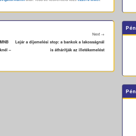
Pén
Next
Next
→
z MNB
Lejár a díjemelési stop: a bankok a lakosságnál
post:
knél –
is áthárítják az illetékemelést
Pén