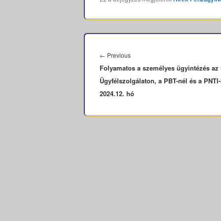
Bejegyzés
navigáció
Previous
←
Previous
Folyamatos a személyes ügyintézés a
post:
Ügyfélszolgálaton, a PBT-nél és a PNTI-
2024.12. hó