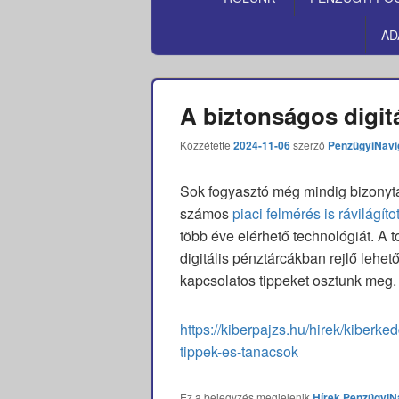
MENÜ
AD
A biztonságos digit
Közzétette
2024-11-06
szerző
PenzügyiNavi
Sok fogyasztó még mindig bizonyta
számos
piaci felmérés is rávilágítot
több éve elérhető technológiát. A
digitális pénztárcákban rejlő leh
kapcsolatos tippeket osztunk meg.
https://kiberpajzs.hu/hirek/kiberke
tippek-es-tanacsok
Ez a bejegyzés megjelenik
Hírek
PenzügyiN