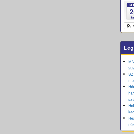
M
2
k
Leg
MNB
202
SZE
me
Hár
har
sz
Hol
ked
Rea
né