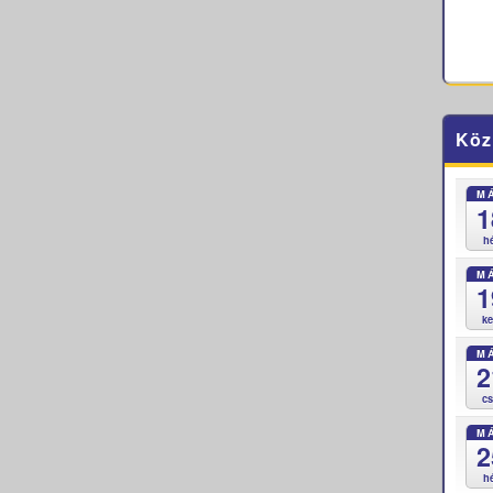
Köz
M
1
h
M
1
k
M
2
c
M
2
h