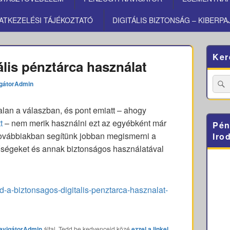
ATKEZELÉSI TÁJÉKOZTATÓ
DIGITÁLIS BIZTONSÁG – KIBERPA
Primary
Ker
Sidebar
ális pénztárca használat
Widget
Area
Searc
gátorAdmin
for:
lan a válaszban, és pont emiatt – ahogy
t
– nem merik használni ezt az egyébként már
Pén
 továbbiakban segítünk jobban megismerni a
Iro
etőségeket és annak biztonságos használatával
dd-a-biztonsagos-digitalis-penztarca-hasznalat-
avigátorAdmin
által. Tedd be kedvenceid közé
ezzel a linkel
.