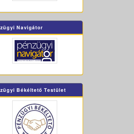
zügyi Navigátor
zügyi Békéltető Testület