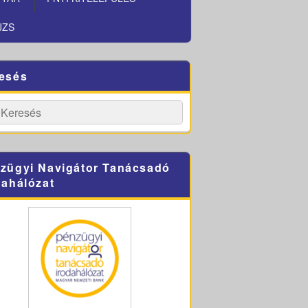
JZS
esés
h
Search
zügyi Navigátor Tanácsadó
dahálózat