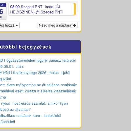
ÁJ
08:00
Szeged PNTI Iroda (ÚJ
6
HELYSZÍNEN)
@ Szeged PNTI
ed
Adj hozzá
Nézd meg a naptárat
utóbbi bejegyzések
 Fogyasztóvédelem ügyfél panasz területei
6.05.01. után:
 PNTI tevékenysége 2026. május 1-jétől
gszűnt.
om éves mélyponton az átutalásos csalások:
madával esett vissza a sikeres visszaélések
áma
 nyiss most eurós számlát, amikor ilyen
vező az átváltás?
lisztikus csalások kora – befektetői
zőpontból