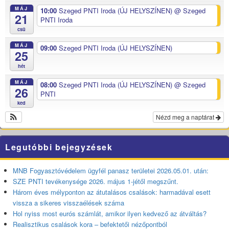
MÁJ
10:00
Szeged PNTI Iroda (ÚJ HELYSZÍNEN)
@ Szeged
21
PNTI Iroda
csü
MÁJ
09:00
Szeged PNTI Iroda (ÚJ HELYSZÍNEN)
25
hét
MÁJ
08:00
Szeged PNTI Iroda (ÚJ HELYSZÍNEN)
@ Szeged
26
PNTI
ked
Nézd meg a naptárat
Legutóbbi bejegyzések
MNB Fogyasztóvédelem ügyfél panasz területei 2026.05.01. után:
SZE PNTI tevékenysége 2026. május 1-jétől megszűnt.
Három éves mélyponton az átutalásos csalások: harmadával esett
vissza a sikeres visszaélések száma
Hol nyiss most eurós számlát, amikor ilyen kedvező az átváltás?
Realisztikus csalások kora – befektetői nézőpontból