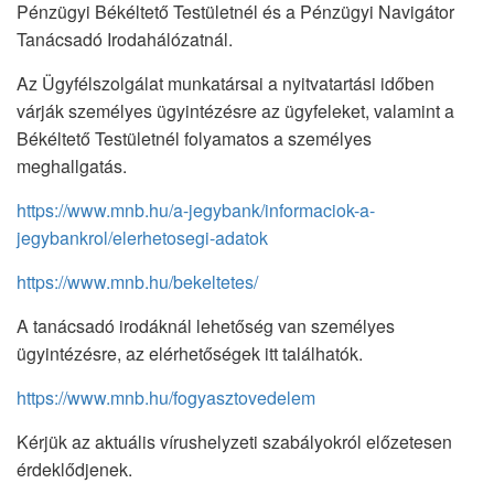
Pénzügyi Békéltető Testületnél és a Pénzügyi Navigátor
Tanácsadó Irodahálózatnál.
Az Ügyfélszolgálat munkatársai a nyitvatartási időben
várják személyes ügyintézésre az ügyfeleket, valamint a
Békéltető Testületnél folyamatos a személyes
meghallgatás.
https://www.mnb.hu/a-jegybank/informaciok-a-
jegybankrol/elerhetosegi-adatok
https://www.mnb.hu/bekeltetes/
A tanácsadó irodáknál lehetőség van személyes
ügyintézésre, az elérhetőségek itt találhatók.
https://www.mnb.hu/fogyasztovedelem
Kérjük az aktuális vírushelyzeti szabályokról előzetesen
érdeklődjenek.