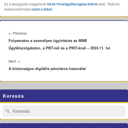
Ez a bejegyzés megjelenik
Hírek
PenzügyiNavigátorAdmin
által. Tedd be
kedvenceid közé
ezzel a linkel
.
Bejegyzés
navigáció
Previous
←
Previous
Folyamatos a személyes ügyintézés az MNB
post:
Ügyfélszolgálaton, a PBT-nél és a PNTI-knél – 2024.11. hó
Next
Next
→
A biztonságos digitális pénztárca használat
post:
Primary
Keresés
Sidebar
Widget
Area
Search
Search
for: