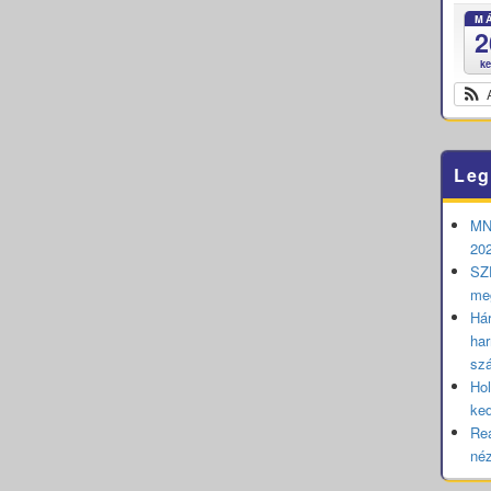
M
2
k
Leg
MNB
202
SZE
me
Hár
har
sz
Hol
ked
Rea
né