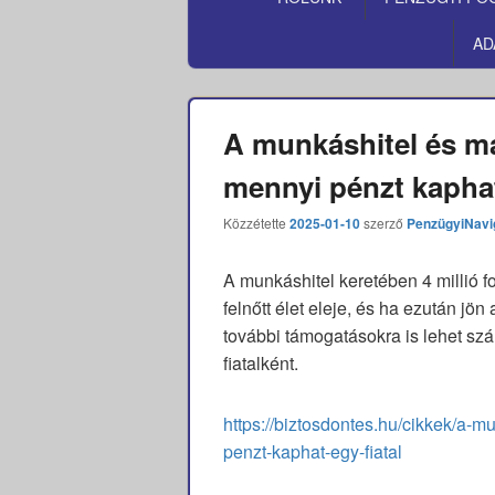
MENÜ
AD
A munkáshitel és má
mennyi pénzt kaphat
Közzétette
2025-01-10
szerző
PenzügyiNavi
A munkáshitel keretében 4 millió fo
felnőtt élet eleje, és ha ezután jö
további támogatásokra is lehet sz
fiatalként.
https://biztosdontes.hu/cikkek/a-m
penzt-kaphat-egy-fiatal