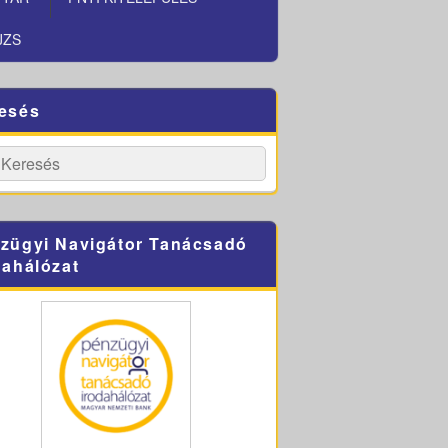
JZS
esés
h
Search
zügyi Navigátor Tanácsadó
dahálózat