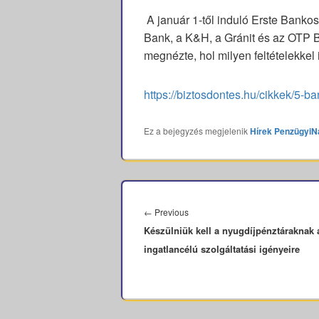
A január 1-től induló Erste Banko
Bank, a K&H, a Gránit és az OTP 
megnézte, hol milyen feltételekkel 
https://biztosdontes.hu/cikkek/5-b
Ez a bejegyzés megjelenik
Hírek
PenzügyiN
Bejegyzés
navigáció
Previous
←
Previous
Készülniük kell a nyugdíjpénztáraknak 
post:
ingatlancélú szolgáltatási igényeire