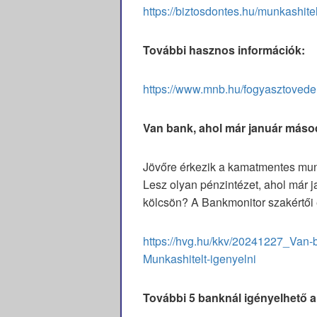
https://biztosdontes.hu/munkashite
További hasznos információk:
https://www.mnb.hu/fogyasztovedel
Van bank, ahol már január másod
Jövőre érkezik a kamatmentes munk
Lesz olyan pénzintézet, ahol már 
kölcsön? A Bankmonitor szakértői 
https://hvg.hu/kkv/20241227_Van-
Munkashitelt-igenyelni
További 5 banknál igényelhető a 