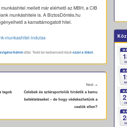
s munkáshitel mellett már elérhető az MBH, a CIB
Bank munkáshitele is. A BiztosDöntés.hu
igényelhető a kamattámogatott hitel.
Köz
ank-munkashitel-indulas
M
avigátorAdmin
által. Tedd be kedvenceid közé
ezzel a linkel
.
1
h
M
1
k
Next
Next
→
M
a tagok
Celebek és sztársportolók hirdetik a kamu
post:
2
befektetéseket – de hogy védekezhetünk a
c
csalók ellen?
M
2
h