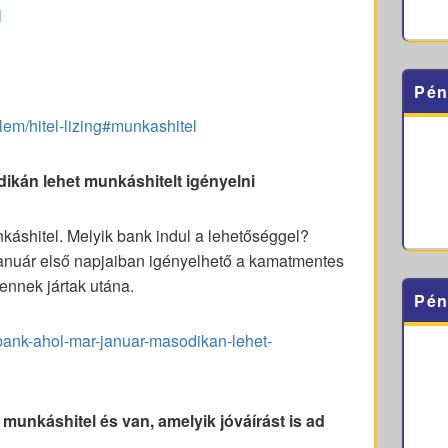
l
Pén
em/hitel-lizing#munkashitel
ikán lehet munkáshitelt igényelni
áshitel. Melyik bank indul a lehetőséggel?
január első napjaiban igényelhető a kamatmentes
ennek jártak utána.
Pén
bank-ahol-mar-januar-masodikan-lehet-
munkáshitel és van, amelyik jóváírást is ad