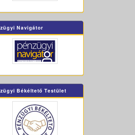
zügyi Navigátor
zügyi Békéltető Testület