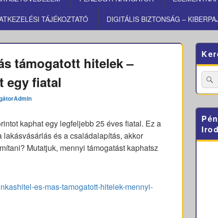
ATKEZELÉSI TÁJÉKOZTATÓ
DIGITÁLIS BIZTONSÁG – KIBERPA
Primary
Ker
Sidebar
s támogatott hitelek –
Widget
Area
Searc
 egy fiatal
for:
gátorAdmin
Pén
rintot kaphat egy legfeljebb 25 éves fiatal. Ez a
Iro
n a lakásvásárlás és a családalapítás, akkor
ámítani? Mutatjuk, mennyi támogatást kaphatsz
unkashitel-es-mas-tamogatott-hitelek-mennyi-