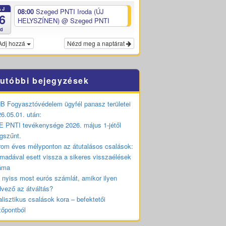
ÁJ
08:00
Szeged PNTI Iroda (ÚJ
6
HELYSZÍNEN)
@ Szeged PNTI
ed
Adj hozzá
Nézd meg a naptárat
utóbbi bejegyzések
 Fogyasztóvédelem ügyfél panasz területei
6.05.01. után:
 PNTI tevékenysége 2026. május 1-jétől
gszűnt.
om éves mélyponton az átutalásos csalások:
madával esett vissza a sikeres visszaélések
áma
 nyiss most eurós számlát, amikor ilyen
vező az átváltás?
lisztikus csalások kora – befektetői
zőpontból