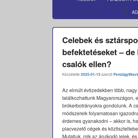
MENÜ
AD
Celebek és sztárspo
befektetéseket – de
csalók ellen?
Közzétette
2025-01-13
szerző
PenzügyiNavi
Az elmúlt évtizedekben több, nagy p
találkozhattunk Magyarországon, e
brókerbotrányokra gondolunk. A cs
módszereik folyamatosan igazodna
érdemes gyanakodni – akkor is, ha
piacvezető cégek és köztisztelteben
Mutatjuk, mik az árulkodó jelek, 