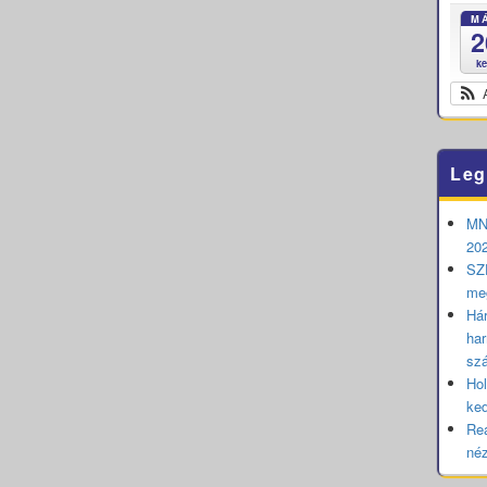
M
2
k
Leg
MNB
202
SZE
me
Hár
har
sz
Hol
ked
Rea
né