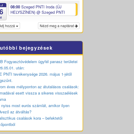
ÁJ
08:00
Szeged PNTI Iroda (ÚJ
6
HELYSZÍNEN)
@ Szeged PNTI
ed
Adj hozzá
Nézd meg a naptárat
utóbbi bejegyzések
 Fogyasztóvédelem ügyfél panasz területei
6.05.01. után:
 PNTI tevékenysége 2026. május 1-jétől
gszűnt.
om éves mélyponton az átutalásos csalások:
madával esett vissza a sikeres visszaélések
áma
 nyiss most eurós számlát, amikor ilyen
vező az átváltás?
lisztikus csalások kora – befektetői
zőpontból