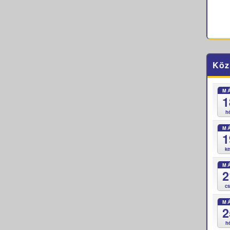
Köz
M
1
h
M
1
k
M
2
c
M
2
h