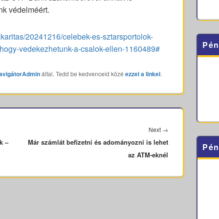
nk védelméért.
aritas/20241216/celebek-es-sztarsportolok-
Pén
e-hogy-vedekezhetunk-a-csalok-ellen-1160489#
avigátorAdmin
által. Tedd be kedvenceid közé
ezzel a linkel
.
Next
Next
→
k –
Már számlát befizetni és adományozni is lehet
post:
Pén
az ATM-eknél