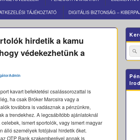
ATKEZELÉSI TÁJÉKOZTATÓ
DIGITÁLIS BIZTONSÁG – KIBERPA
Primary
Ker
Sidebar
rtolók hirdetik a kamu
Widget
Area
Searc
 hogy védekezhetünk a
for:
gátorAdmin
Pén
Iro
ort kavart befektetési csalássorozattal is
lég, ha csak Bróker Marcsira vagy a
alók továbbra is vadásznak a pénzünkre,
k a trendekhez. A legcsábítóbb ajánlatoknál
 celebek, ismert sportolók, vagy ismert magyar
 álló személyek fotójával hirdetik őket.
és az OTP Bank szakemberével annak is