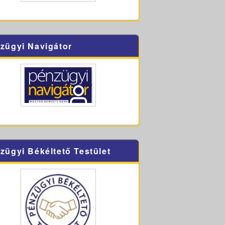
zügyi Navigátor
zügyi Békéltető Testület