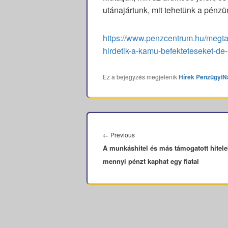
utánajártunk, mit tehetünk a pénzü
https://www.penzcentrum.hu/megtak
hirdetik-a-kamu-befekteteseket-d
Ez a bejegyzés megjelenik
Hírek
PenzügyiN
Bejegyzés
navigáció
Previous
←
Previous
A munkáshitel és más támogatott hitele
post:
mennyi pénzt kaphat egy fiatal