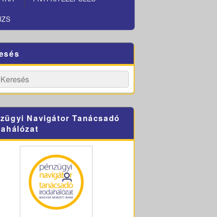
JZS
esés
h
Search
zügyi Navigátor Tanácsadó
dahálózat