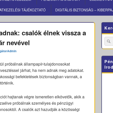
ATKEZELÉSI TÁJÉKOZTATÓ
DIGITÁLIS BIZTONSÁG – KIBERPA
Primary
Ker
Sidebar
adnak: csalók élnek vissza a
Widget
Area
Searc
ár nevével
for:
gátorAdmin
Pén
ül próbálnak állampapír-tulajdonosokat
Iro
matvesztéssel járhat, ha nem adnak meg adatokat.
lakossági befektetések biztonságban vannak, a
örténik.
iót hajtanak végre ismeretlen elkövetők, akik a
szaélve próbálnak személyes és pénzügyi
donosoktól. A csalók azt hazudják a közösségi