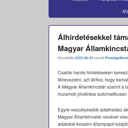
MENÜ
AD
Álhirdetésekkel tám
Magyar Államkincst
Közzétette
2025-06-23
szerző
PenzügyiNavi
Csalók hamis hirdetéseken kereszt
félrevezetni, azt állítva, hogy ka
A Magyar Államkincstár szerint a 
hozamok jóváírása automatikusan t
Egyre veszélyesebb adathalász akc
Magyar Államkincstár nevével vis
adatokat kicsalni állampapír-tulaj