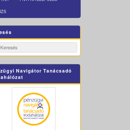
JZS
esés
h
Search
zügyi Navigátor Tanácsadó
dahálózat