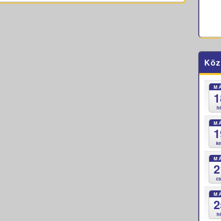
Köz
M
1
h
M
1
k
M
2
c
M
2
h