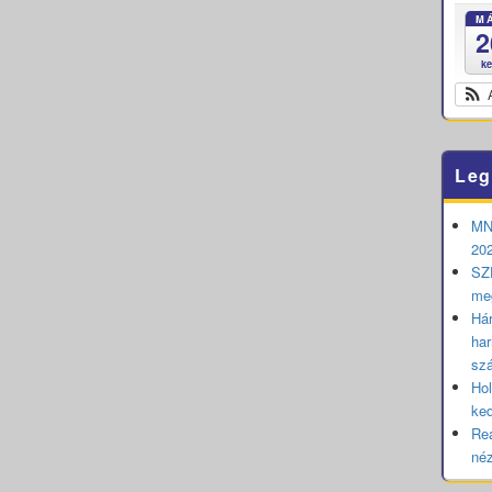
M
2
k
Leg
MNB
202
SZE
me
Hár
har
sz
Hol
ked
Rea
né