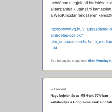
médiában megjelenő hirdetéseikben
állampapírjaik után járó kamatokat
a WebKincstár rendszeren keresztü
https://www.vg.hu/vilaggazdasag-
alhirdetes-csalok?
utm_source=szon.hu&utm_medium=
_04
Ez a bejegyzés megjelenik
Hírek
PenzügyiN
Bejegyzés
navigáció
Previous
←
Previous
Nagy bejelentés az MBH-tól: 70%-ban
post:
kártalanítják a Google-csalások áldozata