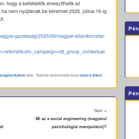
, hogy a befektetők elveszíthetik az
, ha nem nyújtanak be kérelmet 2025. július 15-ig
l.
Pén
magyar-gazdasag/2025/06/magyar-allamkincstar-
referral&utm_campaign=ott_group_contextual
avigátorAdmin
által. Tedd be kedvenceid közé
ezzel a linkel
.
Pén
Next
Next
→
Mi az a social engineering (magyarul
post:
it
pszichológiai manipuláció)?