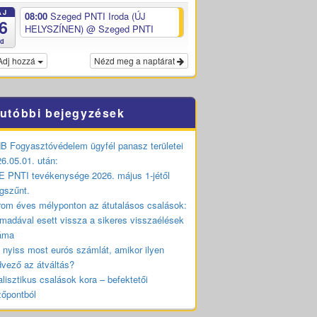
ÁJ
08:00
Szeged PNTI Iroda (ÚJ
6
HELYSZÍNEN)
@ Szeged PNTI
ed
Adj hozzá
Nézd meg a naptárat
utóbbi bejegyzések
 Fogyasztóvédelem ügyfél panasz területei
6.05.01. után:
 PNTI tevékenysége 2026. május 1-jétől
gszűnt.
om éves mélyponton az átutalásos csalások:
madával esett vissza a sikeres visszaélések
áma
 nyiss most eurós számlát, amikor ilyen
vező az átváltás?
lisztikus csalások kora – befektetői
zőpontból