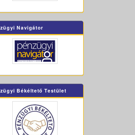
zügyi Navigátor
zügyi Békéltető Testület