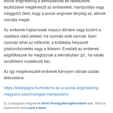
social engineering a befolyásolás és rábeszélés
eszközével megtéveszti az embereket, manipulálja vagy
meggyőzi őket, hogy a social engineer tényleg az, akinek
mondja magát.
Az emberek hajlamosak rosszul dönteni vagy kizárni a
csalásra utaló jeleket, ha nyomás alatt vannak. Ilyen
nyomás lehet az időkorlát, a kilátásba helyezett
jutalom/büntetés vagy a félelem. Emellett az emberek
segítőkészek és megbíznak a tekintélyben (pl.: ha valaki
rendőrként mutatkozik be).
Az így megtévesztett emberek könnyen válnak csalás
áldozatává.
https://kiberpajzs.hu/hirek/mi-az-a-social-engineering-
magyarul-pszichologiai-manipulacio
Ez a bejegyzés megjelenik
Hírek
PenzügyiNavigátorAdmin
által. Tedd be
kedvenceid közé
ezzel a linkel
.