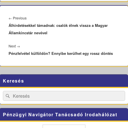
Bejegyzés
navigáció
Previous
←
Previous
Álhirdetésekkel támadnak: csalók élnek vissza a Magyar
post:
Államkincstár nevével
Next
Next
→
Pénzfelvétel külföldön? Ennyibe kerülhet egy rossz döntés
post:
Primary
Keresés
Sidebar
Widget
Area
Search
Search
for:
Pénzügyi Navigátor Tanácsadó Irodahálózat