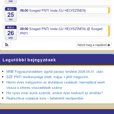
csü
MÁJ
09:00
Szeged PNTI Iroda (ÚJ HELYSZÍNEN)
25
hét
MÁJ
08:00
Szeged PNTI Iroda (ÚJ HELYSZÍNEN)
@ Szeged
26
PNTI
ked
Nézd meg a naptárat
Legutóbbi bejegyzések
MNB Fogyasztóvédelem ügyfél panasz területei 2026.05.01. után:
SZE PNTI tevékenysége 2026. május 1-jétől megszűnt.
Három éves mélyponton az átutalásos csalások: harmadával esett
vissza a sikeres visszaélések száma
Hol nyiss most eurós számlát, amikor ilyen kedvező az átváltás?
Realisztikus csalások kora – befektetői nézőpontból