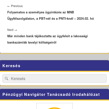
Bejegyzés
navigáció
Previous
←
Previous
Folyamatos a személyes ügyintézés az MNB
post:
Ügyfélszolgálaton, a PBT-nél és a PNTI-knél – 2024.02. hó
Next
Next
→
Már minden bank tájékoztatta az ügyfeleit a lakossági
post:
bankszámlák tavalyi költségeiről
Primary
Keresés
Sidebar
Widget
Area
Search
Search
for:
Pénzügyi Navigátor Tanácsadó Irodahálózat