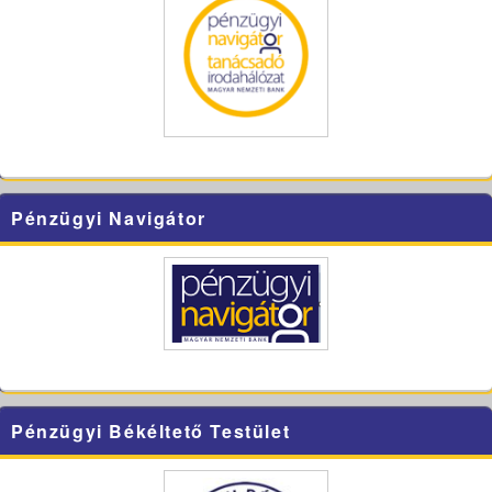
Pénzügyi Navigátor
Pénzügyi Békéltető Testület