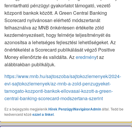
fenntartható pénzügyi gyakorlatot támogató, vezető
központi bankok között. A Green Central Banking
Scorecard nyilvánosan elérhető módszertanát
felhasználva az MNB önkéntesen értékelte zöld
kezdeményezéseit, hogy felmérje teljesítményét és
azonosítsa a lehetséges fejlesztési lehetőségeket. Az
önértékelést a Scorecard publikálását végző Positive
Money ellenőrizte és validálta. Az
eredmény
t az
alábbiakban publikáljuk.
https://www.mnb.hu/sajtoszoba/sajtokozlemenyek/2024-
evi-sajtokozlemenyek/az-mnb-a-zold-penzugyeket-
tamogato-kozponti-bankok-ellovasai-kozott-a-green-
central-banking-scorecard-modszertana-szerint
Ez a bejegyzés megjelenik
Hírek
PenzügyiNavigátorAdmin
által. Tedd be
kedvenceid közé
ezzel a linkel
.