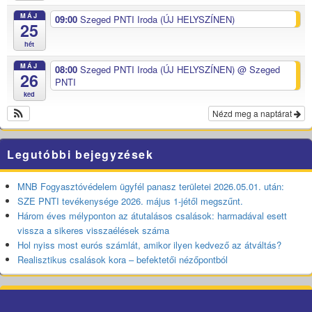
MÁJ
09:00
Szeged PNTI Iroda (ÚJ HELYSZÍNEN)
25
hét
MÁJ
08:00
Szeged PNTI Iroda (ÚJ HELYSZÍNEN)
@ Szeged
26
PNTI
ked
Nézd meg a naptárat
Legutóbbi bejegyzések
MNB Fogyasztóvédelem ügyfél panasz területei 2026.05.01. után:
SZE PNTI tevékenysége 2026. május 1-jétől megszűnt.
Három éves mélyponton az átutalásos csalások: harmadával esett
vissza a sikeres visszaélések száma
Hol nyiss most eurós számlát, amikor ilyen kedvező az átváltás?
Realisztikus csalások kora – befektetői nézőpontból