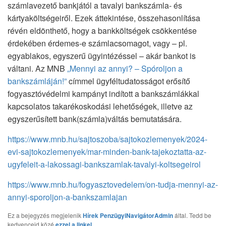
számlavezető bankjától a tavalyi bankszámla- és
kártyaköltségeiről. Ezek áttekintése, összehasonlítása
révén eldönthető, hogy a bankköltségek csökkentése
érdekében érdemes-e számlacsomagot, vagy – pl.
egyablakos, egyszerű ügyintézéssel – akár bankot is
váltani. Az MNB
„Mennyi az annyi? – Spóroljon a
bankszámláján!”
címmel ügyféltudatosságot erősítő
fogyasztóvédelmi kampányt indított a bankszámlákkal
kapcsolatos takarékoskodási lehetőségek, illetve az
egyszerűsített bank(számla)váltás bemutatására.
https://www.mnb.hu/sajtoszoba/sajtokozlemenyek/2024-
evi-sajtokozlemenyek/mar-minden-bank-tajekoztatta-az-
ugyfeleit-a-lakossagi-bankszamlak-tavalyi-koltsegeirol
https://www.mnb.hu/fogyasztovedelem/on-tudja-mennyi-az-
annyi-sporoljon-a-bankszamlajan
Ez a bejegyzés megjelenik
Hírek
PenzügyiNavigátorAdmin
által. Tedd be
kedvenceid közé
ezzel a linkel
.