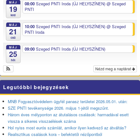
MÁJ
08:00
Szeged PNTI Iroda (ÚJ HELYSZÍNEN)
@ Szeged
19
PNTI
ked
MÁJ
10:00
Szeged PNTI Iroda (ÚJ HELYSZÍNEN)
@ Szeged
21
PNTI Iroda
csü
MÁJ
09:00
Szeged PNTI Iroda (ÚJ HELYSZÍNEN)
25
hét
Nézd meg a naptárat
Legutóbbi bejegyzések
MNB Fogyasztóvédelem ügyfél panasz területei 2026.05.01. után:
SZE PNTI tevékenysége 2026. május 1-jétől megszűnt.
Három éves mélyponton az átutalásos csalások: harmadával esett
vissza a sikeres visszaélések száma
Hol nyiss most eurós számlát, amikor ilyen kedvező az átváltás?
Realisztikus csalások kora – befektetői nézőpontból