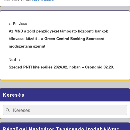
Bejegyzés
navigáció
Previous
←
Previous
Az MNB a zöld pénzügyeket támogató központi bankok
post:
éllovasai között – a Green Central Banking Scorecard
módszertana szerint
Next
Next
→
Szeged PNTI kitelepülés 2024.02. hóban – Csongrád 02.29.
post:
Primary
Keresés
Sidebar
Widget
Area
Search
Search
for:
Pénzügyi Navigátor Tanácsadó Irodahálózat