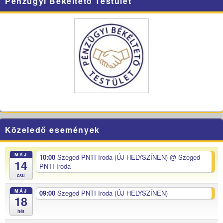
Pénzügyi Békéltető Testület
Közeledő események
MÁJ
10:00
Szeged PNTI Iroda (ÚJ HELYSZÍNEN)
@ Szeged
14
PNTI Iroda
csü
MÁJ
09:00
Szeged PNTI Iroda (ÚJ HELYSZÍNEN)
18
hét