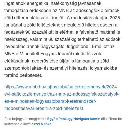
ingatlanok energetikai hatékonyság javításának
támogatása érdekében az MNB az adósságfék előírások
zöld differenciálásáról döntött. A módosítás alapján 2025.
januártól a zöld feltételeknek megfelelő hitelek esetén a
fedezetek 90 százalékát is elérheti a felvehető maximális
hitelösszeg, valamint 60 százalékig terhelhető az adósok
jövedelme annak nagyságától függetlenül. Emellett az
MNB a Minősített Fogyasztóbarát minősítés zöld
előírásainak megerősítése útján is támogatja a zöld
szempontok lakás- és személyi hitelezési folyamatokba
történő beépítését.
https://www.mnb.hu/sajtoszoba/sajtokozlemenyek/2024-
evi-sajtokozlemenyek/az-mnb-az-adossagfek-szabalyok-
es-a-minositett-fogyasztobarat-keretrendszer-
modositasaval-erositi-a-zold-hitelezest
Ez a bejegyzés megjelenik
Egyéb
PenzügyiNavigátorAdmin
által. Tedd be
kedvenceid közé
ezzel a linkel
.