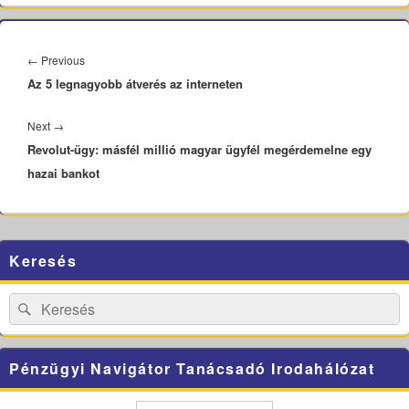
Bejegyzés
navigáció
Previous
←
Previous
Az 5 legnagyobb átverés az interneten
post:
Next
Next
→
Revolut-ügy: másfél millió magyar ügyfél megérdemelne egy
post:
hazai bankot
Primary
Keresés
Sidebar
Widget
Area
Search
Search
for:
Pénzügyi Navigátor Tanácsadó Irodahálózat