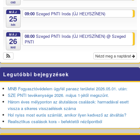
csü
MÁJ
09:00
Szeged PNTI Iroda (ÚJ HELYSZÍNEN)
25
hét
MÁJ
08:00
Szeged PNTI Iroda (ÚJ HELYSZÍNEN)
@ Szeged
26
PNTI
ked
Nézd meg a naptárat
Legutóbbi bejegyzések
MNB Fogyasztóvédelem ügyfél panasz területei 2026.05.01. után:
SZE PNTI tevékenysége 2026. május 1-jétől megszűnt.
Három éves mélyponton az átutalásos csalások: harmadával esett
vissza a sikeres visszaélések száma
Hol nyiss most eurós számlát, amikor ilyen kedvező az átváltás?
Realisztikus csalások kora – befektetői nézőpontból