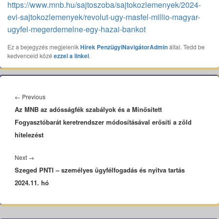
https://www.mnb.hu/sajtoszoba/sajtokozlemenyek/2024-
evi-sajtokozlemenyek/revolut-ugy-masfel-millio-magyar-
ugyfel-megerdemelne-egy-hazai-bankot
Ez a bejegyzés megjelenik
Hírek
PenzügyiNavigátorAdmin
által. Tedd be
kedvenceid közé
ezzel a linkel
.
Bejegyzés
navigáció
Previous
←
Previous
Az MNB az adósságfék szabályok és a Minősített
post:
Fogyasztóbarát keretrendszer módosításával erősíti a zöld
hitelezést
Next
Next
→
Szeged PNTI – személyes ügyfélfogadás és nyitva tartás
post:
2024.11. hó