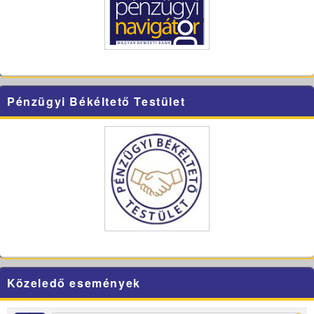
Pénzügyi Békéltető Testület
Közeledő események