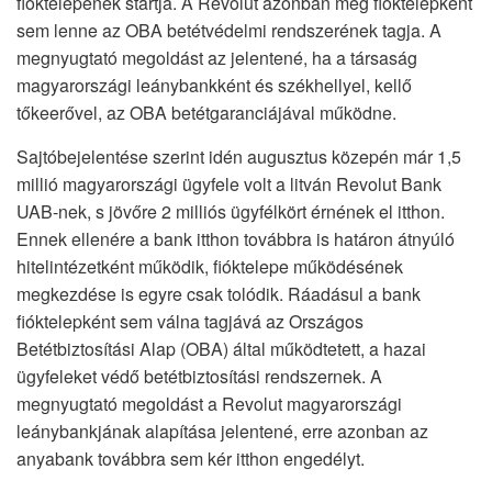
fióktelepének startja. A Revolut azonban még fióktelepként
sem lenne az OBA betétvédelmi rendszerének tagja. A
megnyugtató megoldást az jelentené, ha a társaság
magyarországi leánybankként és székhellyel, kellő
tőkeerővel, az OBA betétgaranciájával működne.
Sajtóbejelentése szerint idén augusztus közepén már 1,5
millió magyarországi ügyfele volt a litván Revolut Bank
UAB-nek, s jövőre 2 milliós ügyfélkört érnének el itthon.
Ennek ellenére a bank itthon továbbra is határon átnyúló
hitelintézetként működik, fióktelepe működésének
megkezdése is egyre csak tolódik. Ráadásul a bank
fióktelepként sem válna tagjává az Országos
Betétbiztosítási Alap (OBA) által működtetett, a hazai
ügyfeleket védő betétbiztosítási rendszernek. A
megnyugtató megoldást a Revolut magyarországi
leánybankjának alapítása jelentené, erre azonban az
anyabank továbbra sem kér itthon engedélyt.