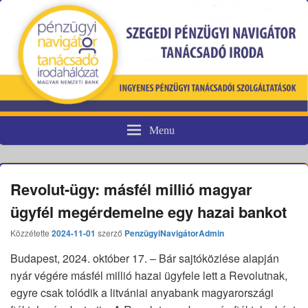
Menu
Pénzügyi fogyasztóvédelem
Revolut-ügy: másfél millió magyar
ügyfél megérdemelne egy hazai bankot
Közzétette
2024-11-01
szerző
PenzügyiNavigátorAdmin
Budapest, 2024. október 17. – Bár sajtóközlése alapján
nyár végére másfél millió hazai ügyfele lett a Revolutnak,
egyre csak tolódik a litvániai anyabank magyarországi