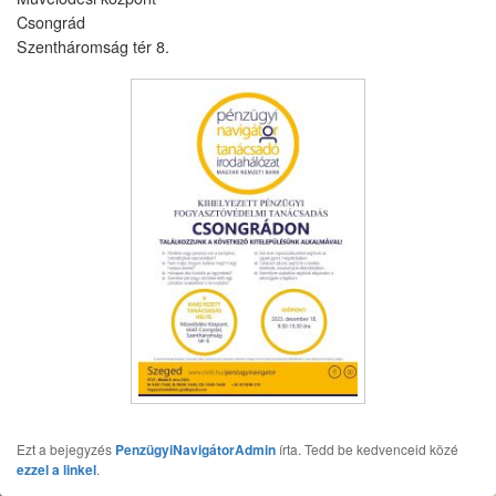
Csongrád
Szentháromság tér 8.
Ezt a bejegyzés
PenzügyiNavigátorAdmin
írta. Tedd be kedvenceid közé
ezzel a linkel
.