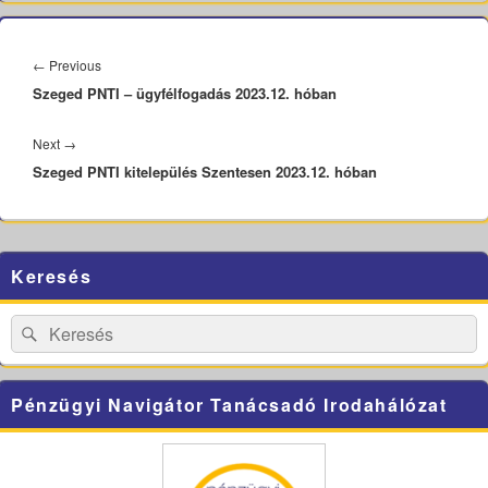
Bejegyzés
navigáció
Previous
←
Previous
Szeged PNTI – ügyfélfogadás 2023.12. hóban
post:
Next
Next
→
Szeged PNTI kitelepülés Szentesen 2023.12. hóban
post:
Primary
Keresés
Sidebar
Widget
Area
Search
Search
for:
Pénzügyi Navigátor Tanácsadó Irodahálózat