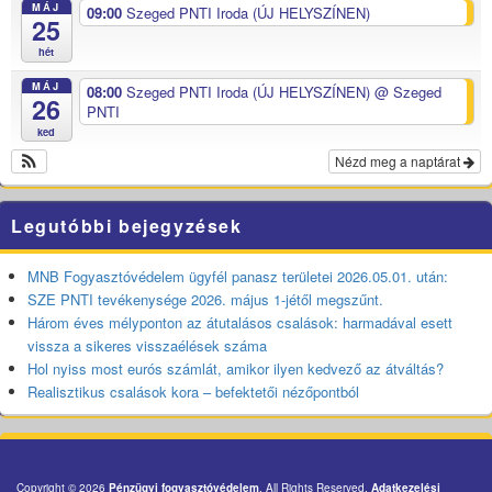
MÁJ
09:00
Szeged PNTI Iroda (ÚJ HELYSZÍNEN)
25
hét
MÁJ
08:00
Szeged PNTI Iroda (ÚJ HELYSZÍNEN)
@ Szeged
26
PNTI
ked
Nézd meg a naptárat
Legutóbbi bejegyzések
MNB Fogyasztóvédelem ügyfél panasz területei 2026.05.01. után:
SZE PNTI tevékenysége 2026. május 1-jétől megszűnt.
Három éves mélyponton az átutalásos csalások: harmadával esett
vissza a sikeres visszaélések száma
Hol nyiss most eurós számlát, amikor ilyen kedvező az átváltás?
Realisztikus csalások kora – befektetői nézőpontból
Copyright © 2026
Pénzügyi fogyasztóvédelem
. All Rights Reserved.
Adatkezelési