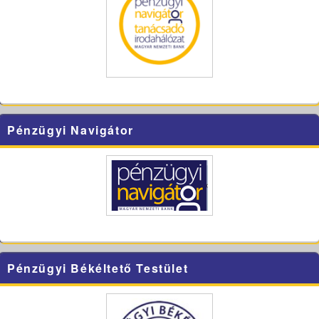
Pénzügyi Navigátor
Pénzügyi Békéltető Testület