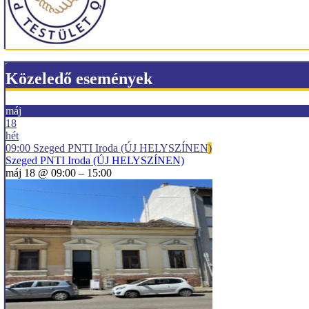
Közeledő események
máj
18
hét
09:00
Szeged PNTI Iroda (ÚJ HELYSZÍNEN)
Szeged PNTI Iroda (ÚJ HELYSZÍNEN)
máj 18 @ 09:00 – 15:00