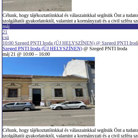
Célunk, hogy tájékoztatóinkkal és válaszainkkal segítsük Önt a tudat
szolgáltatói gyakorlatoktól, valamint a kormányzati és a civil szfér
máj
21
csü
10:00
Szeged PNTI Iroda (ÚJ HELYSZÍNEN)
@ Szeged PNTI Irod
Szeged PNTI Iroda (ÚJ HELYSZÍNEN)
@ Szeged PNTI Iroda
máj 21 @ 10:00 – 16:00
Célunk, hogy tájékoztatóinkkal és válaszainkkal segítsük Önt a tudat
szolgáltatói gyakorlatoktól, valamint a kormányzati és a civil szfér