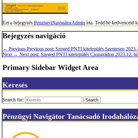
Ezt a bejegyzés
PenzügyiNavigátorAdmin
írta. Tedd be kedvenceid 
Bejegyzés navigáció
←
Previous
Previous post:
Szeged PNTI kitelepülés Szentesen 2023.
Next
→
Next post:
Szeged PNTI kitelepülés Csongrádon 2023.12. h
Primary Sidebar Widget Area
Keresés
Search for:
Search
Pénzügyi Navigátor Tanácsadó Irodahálóz