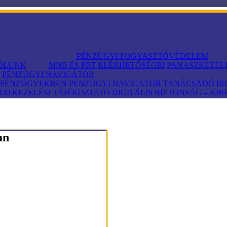
PÉNZÜGYI FOGYASZTÓVÉDELEM
ÓLUNK
MNB ÉS PBT ELÉRHETŐSÉGEI
PANASZKEZEL
PÉNZÜGYI NAVIGÁTOR
A PÉNZÜGYEKBEN
PÉNZÜGYI NAVIGÁTOR TANÁCSADÓ I
ATKEZELÉSI TÁJÉKOZTATÓ
DIGITÁLIS BIZTONSÁG – KIB
an