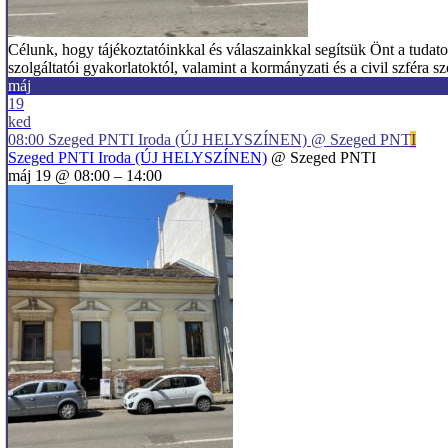
Célunk, hogy tájékoztatóinkkal és válaszainkkal segítsük Önt a tudat
szolgáltatói gyakorlatoktól, valamint a kormányzati és a civil szfér
máj
19
ked
08:00
Szeged PNTI Iroda (ÚJ HELYSZÍNEN)
@ Szeged PNTI
Szeged PNTI Iroda (ÚJ HELYSZÍNEN)
@ Szeged PNTI
máj 19 @ 08:00 – 14:00