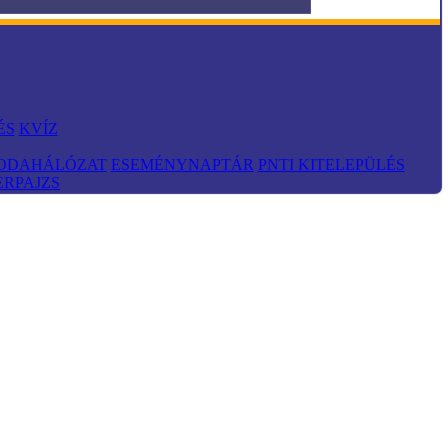
ÉS
KVÍZ
RODAHÁLÓZAT
ESEMÉNYNAPTÁR
PNTI KITELEPÜLÉS
ERPAJZS