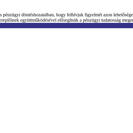
os pénzügyi döntéshozatalban, hogy felhívjuk figyelmét azon lehetősége
a szereplőinek együttműködésével elősegítsük a pénzügyi tudatosság meg