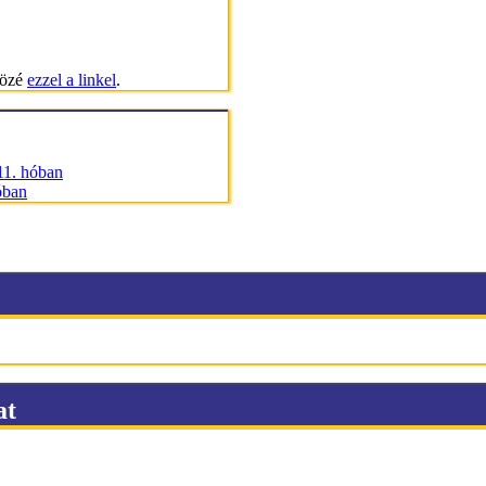
közé
ezzel a linkel
.
11. hóban
óban
at