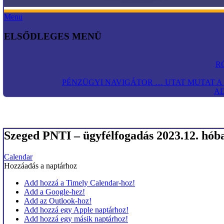
Menu
ELSŐDLEGES MENÜ
Pénzügyi fogyasztóvédelem
R
PÉNZÜGYI NAVIGÁTOR … UTAT MUTAT 
AD
Szeged PNTI – ügyfélfogadás 2023.12. hób
Calendar
Hozzáadás a naptárhoz
Add hozzá a Timely Calendar-hoz!
Add a Google-hez!
Add az Outlook-hoz!
Add hozzá egy Apple naptárhoz!
Add hozzá egy másik naptárhoz!