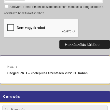
A nevem, e-mail címem, és weboldalcímem mentése a böngészőben a
következő hozzászólásomhoz.
Bejegyzés
navigáció
Next
Next
→
Szeged PNTI – kitelepülés Szentesen 2022.01. hóban
post:
Primary
Keresés
Sidebar
Widget
Area
Search
Search