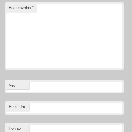
Hozzászólás
*
Név
Emailcím
Honlap