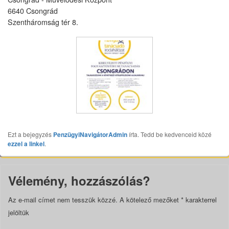
6640 Csongrád
Szentháromság tér 8.
Ezt a bejegyzés
PenzügyiNavigátorAdmin
írta. Tedd be kedvenceid közé
ezzel a linkel
.
Vélemény, hozzászólás?
Az e-mail címet nem tesszük közzé.
A kötelező mezőket
*
karakterrel
jelöltük