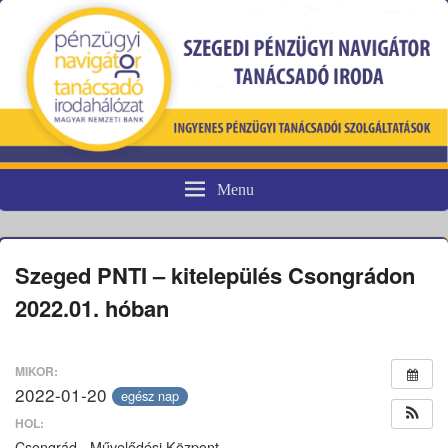
Menu
Pénzügyi fogyasztóvédelem
Szeged PNTI – kitelepülés Csongrádon
2022.01. hóban
MIKOR:
2022-01-20
egész nap
HOL:
Csongrád - Művelődési Központ