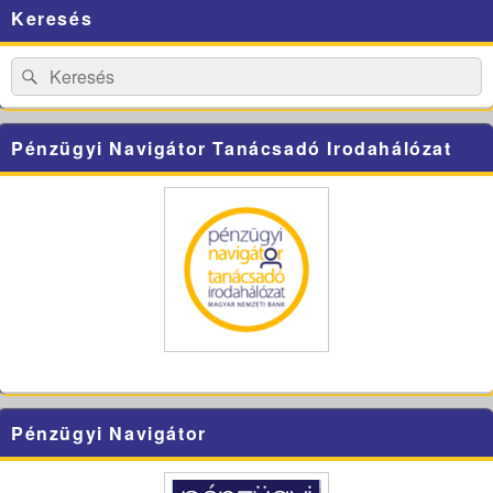
Primary
Keresés
Sidebar
Widget
Area
Search
Search
for:
Pénzügyi Navigátor Tanácsadó Irodahálózat
Pénzügyi Navigátor