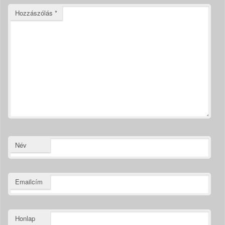
Hozzászólás
*
Név
Emailcím
Honlap