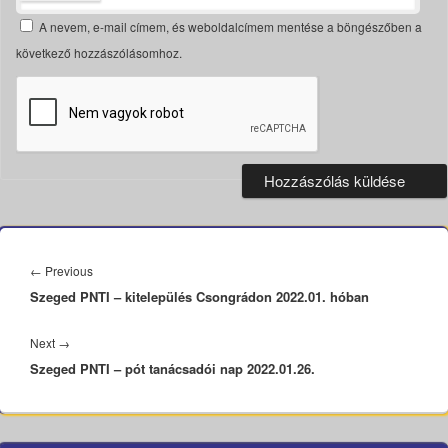
A nevem, e-mail címem, és weboldalcímem mentése a böngészőben a
következő hozzászólásomhoz.
Bejegyzés
navigáció
Previous
←
Previous
Szeged PNTI – kitelepülés Csongrádon 2022.01. hóban
post:
Next
Next
→
Szeged PNTI – pót tanácsadói nap 2022.01.26.
post: