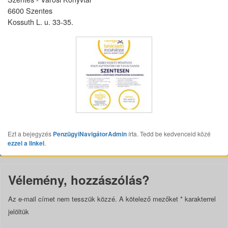
6600 Szentes
Kossuth L. u. 33-35.
Ezt a bejegyzés
PenzügyiNavigátorAdmin
írta. Tedd be kedvenceid közé
ezzel a linkel
.
Vélemény, hozzászólás?
Az e-mail címet nem tesszük közzé.
A kötelező mezőket
*
karakterrel
jelöltük