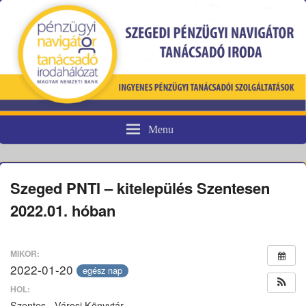
Menu
Pénzügyi fogyasztóvédelem
Szeged PNTI – kitelepülés Szentesen
2022.01. hóban
MIKOR:
2022-01-20
egész nap
HOL:
Szentes - Városi Könyvtár