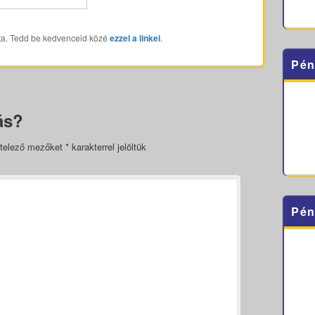
ta. Tedd be kedvenceid közé
ezzel a linkel
.
Pén
ás?
telező mezőket
*
karakterrel jelöltük
Pén