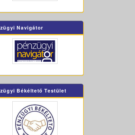
zügyi Navigátor
zügyi Békéltető Testület