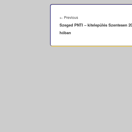
Bejegyzés
navigáció
Previous
←
Previous
Szeged PNTI – kitelepülés Szentesen 20
post:
hóban