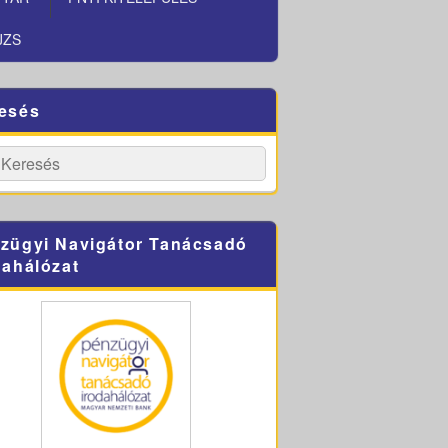
JZS
esés
h
Search
zügyi Navigátor Tanácsadó
dahálózat