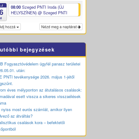
ÁJ
08:00
Szeged PNTI Iroda (ÚJ
6
HELYSZÍNEN)
@ Szeged PNTI
ed
Adj hozzá
Nézd meg a naptárat
utóbbi bejegyzések
 Fogyasztóvédelem ügyfél panasz területei
6.05.01. után:
 PNTI tevékenysége 2026. május 1-jétől
gszűnt.
om éves mélyponton az átutalásos csalások:
madával esett vissza a sikeres visszaélések
áma
 nyiss most eurós számlát, amikor ilyen
vező az átváltás?
lisztikus csalások kora – befektetői
zőpontból