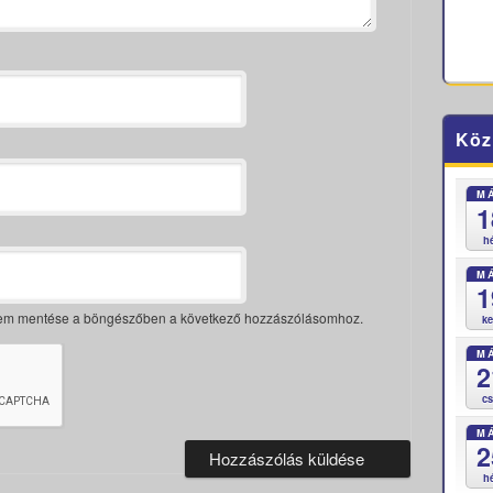
Köz
M
1
h
M
1
mem mentése a böngészőben a következő hozzászólásomhoz.
k
M
2
c
M
2
h