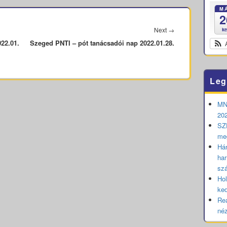
M
2
Next
Next
→
k
22.01.
Szeged PNTI – pót tanácsadói nap 2022.01.28.
post:
Leg
MNB
202
SZE
me
Hár
har
sz
Hol
ked
Rea
né