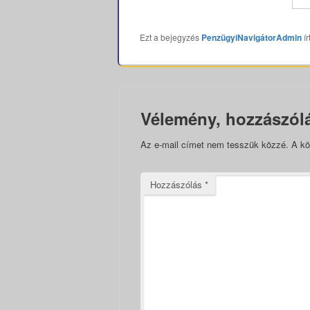
Ezt a bejegyzés
PenzügyiNavigátorAdmin
ír
Vélemény, hozzászól
Az e-mail címet nem tesszük közzé.
A kö
Hozzászólás
*