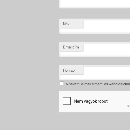
Név
Emailcím
Honlap
A nevem, e-mail címem, és weboldalcí