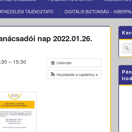
ATKEZELÉSI TÁJÉKOZTATÓ
DIGITÁLIS BIZTONSÁG – KIBERPA
Primary
Ker
Sidebar
anácsadói nap 2022.01.26.
Widget
Area
Searc
for:
:30 – 15:30
Calendar
Pén
Hozzáadás a naptárhoz
Iro