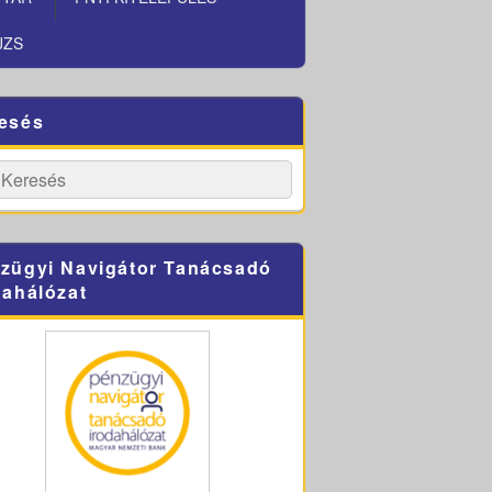
JZS
esés
h
Search
zügyi Navigátor Tanácsadó
dahálózat