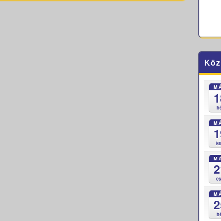
Köz
M
1
h
M
1
k
M
2
c
M
2
h