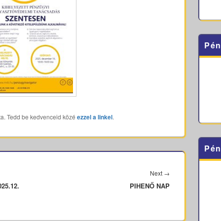
Pén
ta. Tedd be kedvenceid közé
ezzel a linkel
.
Pén
Next
Next
→
25.12.
PIHENŐ NAP
post: