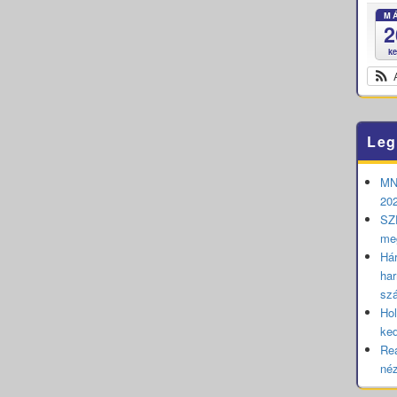
M
2
k
Leg
MNB
202
SZE
me
Hár
har
sz
Hol
ked
Rea
né