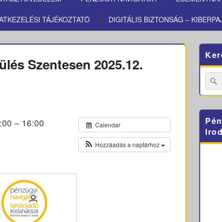
ATKEZELÉSI TÁJÉKOZTATÓ
DIGITÁLIS BIZTONSÁG – KIBERPA
Primary
Ker
Sidebar
ülés Szentesen 2025.12.
Widget
Area
Searc
for:
Pén
:00 – 16:00
Calendar
Iro
Hozzáadás a naptárhoz