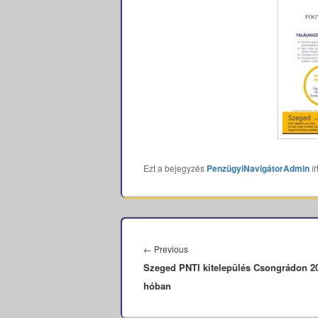
Ezt a bejegyzés
PenzügyiNavigátorAdmin
ír
Bejegyzés
navigáció
Previous
←
Previous
Szeged PNTI kitelepülés Csongrádon 20
post:
hóban