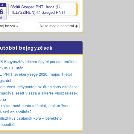
ÁJ
08:00
Szeged PNTI Iroda (ÚJ
6
HELYSZÍNEN)
@ Szeged PNTI
ed
Adj hozzá
Nézd meg a naptárat
utóbbi bejegyzések
 Fogyasztóvédelem ügyfél panasz területei
6.05.01. után:
 PNTI tevékenysége 2026. május 1-jétől
gszűnt.
om éves mélyponton az átutalásos csalások:
madával esett vissza a sikeres visszaélések
áma
 nyiss most eurós számlát, amikor ilyen
vező az átváltás?
lisztikus csalások kora – befektetői
zőpontból