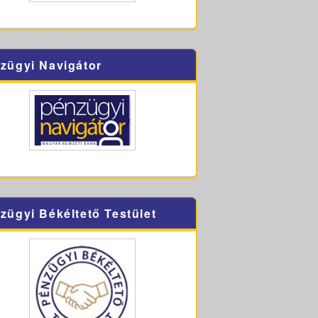
zügyi Navigátor
zügyi Békéltető Testület