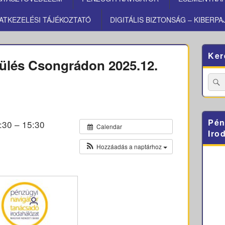
ATKEZELÉSI TÁJÉKOZTATÓ
DIGITÁLIS BIZTONSÁG – KIBERPA
Primary
Ker
Sidebar
pülés Csongrádon 2025.12.
Widget
Area
Searc
for:
Pén
:30 – 15:30
Calendar
Iro
Hozzáadás a naptárhoz