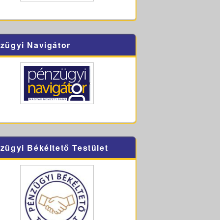
zügyi Navigátor
zügyi Békéltető Testület