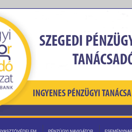
gyasztóvédelem
GYASZTÓVÉDELEM
PÉNZÜGYI NAVIGÁTOR
ESEMÉNYNA