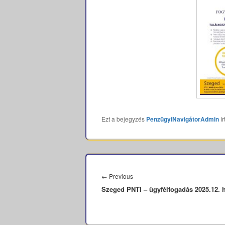
Ezt a bejegyzés
PenzügyiNavigátorAdmin
ír
Bejegyzés
navigáció
Previous
←
Previous
Szeged PNTI – ügyfélfogadás 2025.12. 
post: