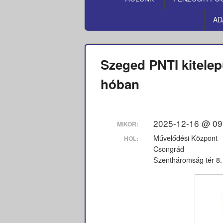
MENÜ
AD
Szeged PNTI kitele
hóban
2025-12-16 @ 09
MIKOR:
Művelődési Központ
HOL:
Csongrád
Szentháromság tér 8.