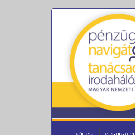
Pénzügyi fo
ELSŐDLEGES
RÓLUNK
PÉNZÜGYI FO