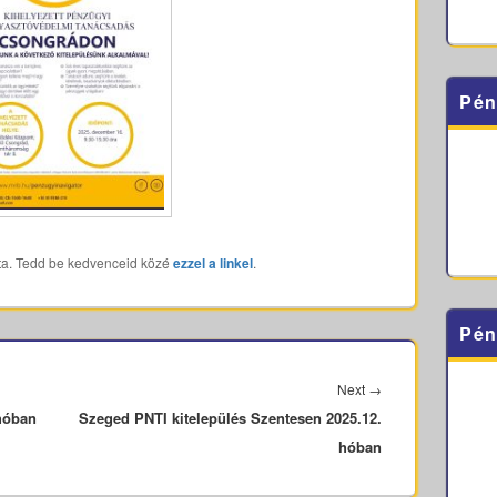
Pén
ta. Tedd be kedvenceid közé
ezzel a linkel
.
Pén
Next
Next
→
hóban
Szeged PNTI kitelepülés Szentesen 2025.12.
post:
hóban