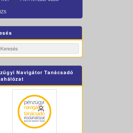
JZS
esés
h
Search
zügyi Navigátor Tanácsadó
dahálózat