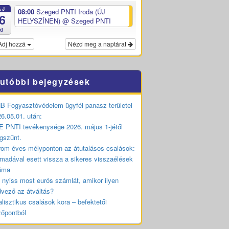
ÁJ
08:00
Szeged PNTI Iroda (ÚJ
6
HELYSZÍNEN)
@ Szeged PNTI
ed
Adj hozzá
Nézd meg a naptárat
utóbbi bejegyzések
 Fogyasztóvédelem ügyfél panasz területei
6.05.01. után:
 PNTI tevékenysége 2026. május 1-jétől
gszűnt.
om éves mélyponton az átutalásos csalások:
madával esett vissza a sikeres visszaélések
áma
 nyiss most eurós számlát, amikor ilyen
vező az átváltás?
lisztikus csalások kora – befektetői
zőpontból