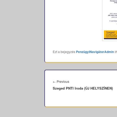
Ezt a bejegyzés
PenzügyiNavigátorAdmin
ír
Bejegyzés
navigáció
Previous
←
Previous
Szeged PNTI Iroda (ÚJ HELYSZÍNEN)
post: