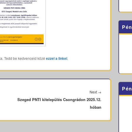
Pén
ta. Tedd be kedvenceid közé
ezzel a linkel
.
Pén
Next
Next
→
Szeged PNTI kitelepülés Csongrádon 2025.12.
post:
hóban