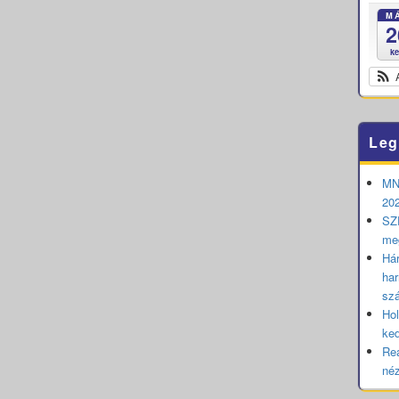
M
2
k
Leg
MNB
202
SZE
me
Hár
har
sz
Hol
ked
Rea
né