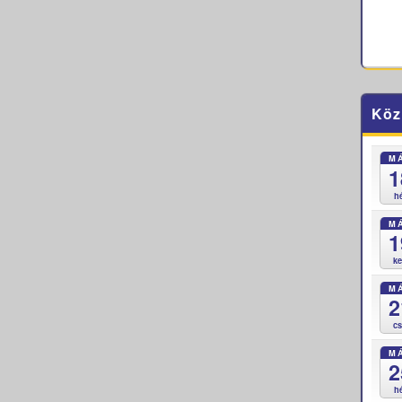
Köz
M
1
h
M
1
k
M
2
c
M
2
h