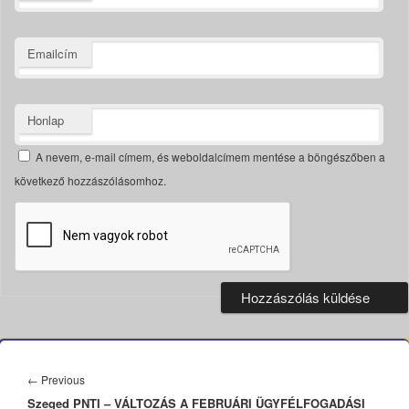
Emailcím
Honlap
A nevem, e-mail címem, és weboldalcímem mentése a böngészőben a
következő hozzászólásomhoz.
Bejegyzés
navigáció
Previous
←
Previous
Szeged PNTI – VÁLTOZÁS A FEBRUÁRI ÜGYFÉLFOGADÁSI
post: