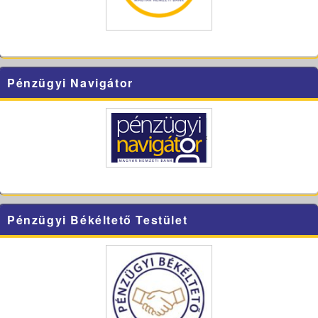
Pénzügyi Navigátor
Pénzügyi Békéltető Testület