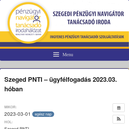
Menu
Pénzügyi fogyasztóvédelem
Szeged PNTI – ügyfélfogadás 2023.03.
hóban
MIKOR:
2023-03-01
egész nap
HOL:
Szeged PNTI