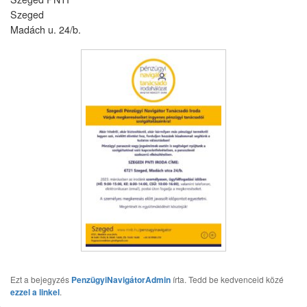
Szeged
Madách u. 24/b.
Ezt a bejegyzés
PenzügyiNavigátorAdmin
írta. Tedd be kedvenceid közé
ezzel a linkel
.