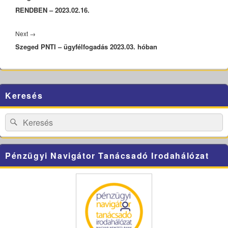
RENDBEN – 2023.02.16.
Next
Next
→
Szeged PNTI – ügyfélfogadás 2023.03. hóban
post:
Primary
Keresés
Sidebar
Widget
Area
Search
Search
for:
Pénzügyi Navigátor Tanácsadó Irodahálózat