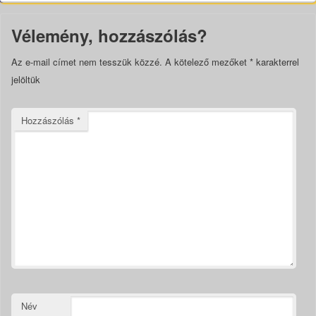
Vélemény, hozzászólás?
Az e-mail címet nem tesszük közzé.
A kötelező mezőket
*
karakterrel
jelöltük
Hozzászólás
*
Név