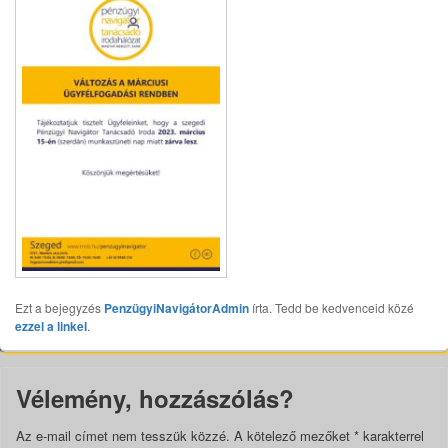
Ezt a bejegyzés
PenzügyiNavigátorAdmin
írta. Tedd be kedvenceid közé
ezzel a linkel
.
Vélemény, hozzászólás?
Az e-mail címet nem tesszük közzé.
A kötelező mezőket
*
karakterrel