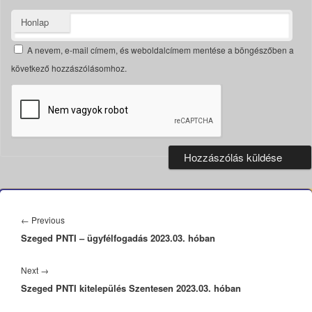
Honlap
A nevem, e-mail címem, és weboldalcímem mentése a böngészőben a
következő hozzászólásomhoz.
Bejegyzés
navigáció
Previous
←
Previous
Szeged PNTI – ügyfélfogadás 2023.03. hóban
post:
Next
Next
→
Szeged PNTI kitelepülés Szentesen 2023.03. hóban
post: