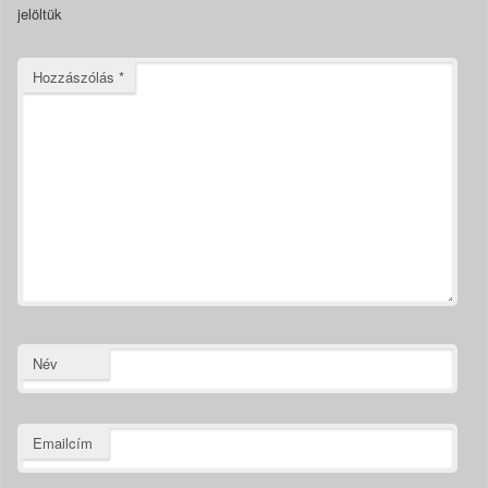
jelöltük
Hozzászólás
*
Név
Emailcím