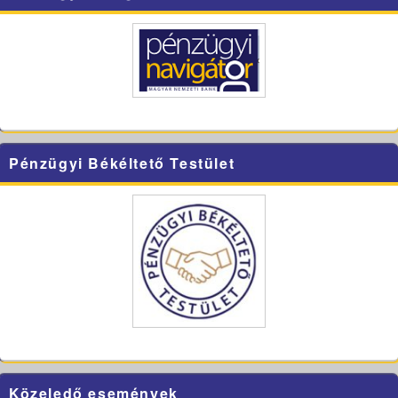
Pénzügyi Békéltető Testület
Közeledő események