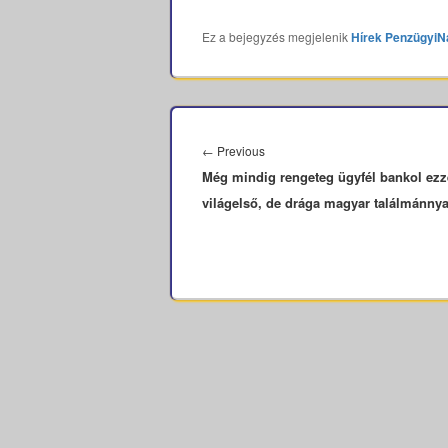
Ez a bejegyzés megjelenik
Hírek
PenzügyiN
Bejegyzés
navigáció
Previous
←
Previous
Még mindig rengeteg ügyfél bankol ezz
post:
világelső, de drága magyar találmánnya