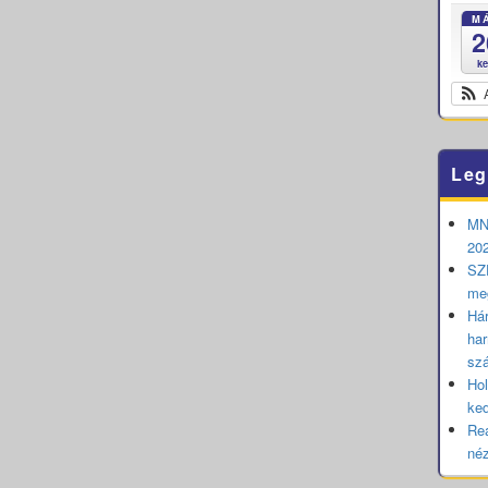
M
2
k
Leg
MNB
202
SZE
me
Hár
har
sz
Hol
ked
Rea
né