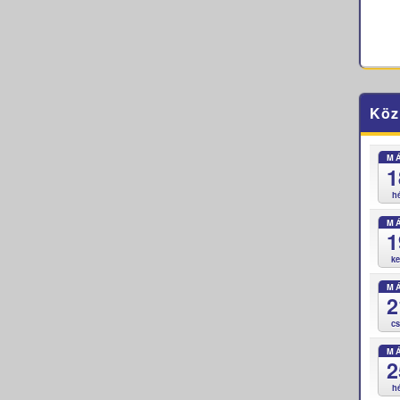
Köz
M
1
h
M
1
k
M
2
c
M
2
h