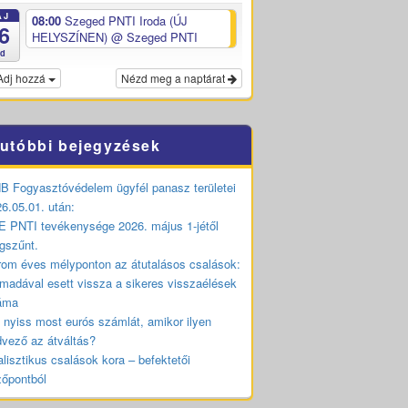
ÁJ
08:00
Szeged PNTI Iroda (ÚJ
6
HELYSZÍNEN)
@ Szeged PNTI
ed
Adj hozzá
Nézd meg a naptárat
utóbbi bejegyzések
 Fogyasztóvédelem ügyfél panasz területei
6.05.01. után:
 PNTI tevékenysége 2026. május 1-jétől
gszűnt.
om éves mélyponton az átutalásos csalások:
madával esett vissza a sikeres visszaélések
áma
 nyiss most eurós számlát, amikor ilyen
vező az átváltás?
lisztikus csalások kora – befektetői
zőpontból