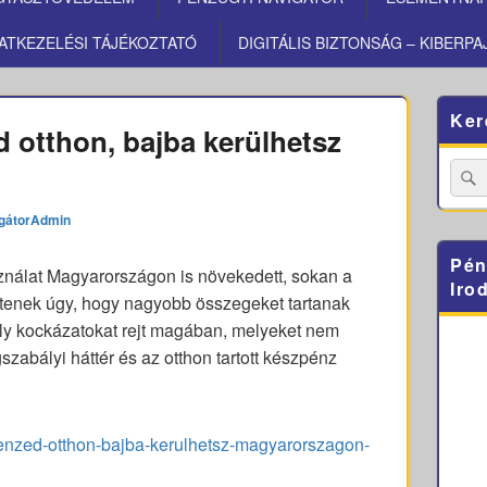
ATKEZELÉSI TÁJÉKOZTATÓ
DIGITÁLIS BIZTONSÁG – KIBERPA
Primary
Ker
Sidebar
 otthon, bajba kerülhetsz
Widget
Area
Searc
for:
gátorAdmin
Pén
nálat Magyarországon is növekedett, sokan a
Iro
ntenek úgy, hogy nagyobb összegeket tartanak
ly kockázatokat rejt magában, melyeket nem
szabályi háttér és az otthon tartott készpénz
zpenzed-otthon-bajba-kerulhetsz-magyarorszagon-