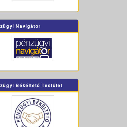
zügyi Navigátor
zügyi Békéltető Testület