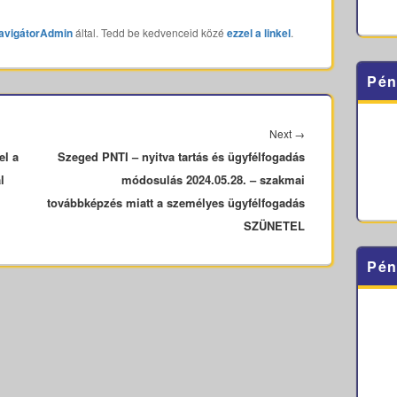
avigátorAdmin
által. Tedd be kedvenceid közé
ezzel a linkel
.
Pén
Next
Next
→
el a
Szeged PNTI – nyitva tartás és ügyfélfogadás
post:
l
módosulás 2024.05.28. – szakmai
továbbképzés miatt a személyes ügyfélfogadás
SZÜNETEL
Pén