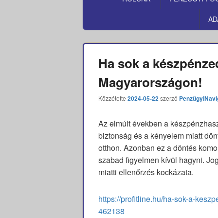
MENÜ
AD
Ha sok a készpénzed
Magyarországon!
Közzétette
2024-05-22
szerző
PenzügyiNavi
Az elmúlt években a készpénzhasz
biztonság és a kényelem miatt dö
otthon. Azonban ez a döntés komo
szabad figyelmen kívül hagyni. Jog
miatti ellenőrzés kockázata.
https://profitline.hu/ha-sok-a-kes
462138