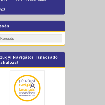
JZS
esés
h
Search
zügyi Navigátor Tanácsadó
dahálózat