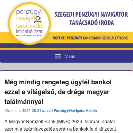
Menu
Pénzügyi fogyasztóvédelem
Még mindig rengeteg ügyfél bankol
ezzel a világelső, de drága magyar
találmánnyal
Közzétette
2024-05-21
szerző
PenzügyiNavigátorAdmin
A Magyar Nemzeti Bank (MNB) 2024. februári adatai
szerint a számlavezetés során a bankok felé kifizetett