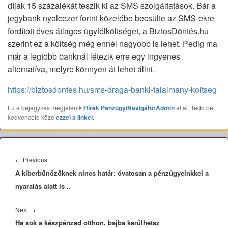
díjak 15 százalékát teszik ki az SMS szolgáltatások. Bár a
jegybank nyolcezer forint közelébe becsülte az SMS-ekre
fordított éves átlagos ügyfélköltséget, a BiztosDöntés.hu
szerint ez a költség még ennél nagyobb is lehet. Pedig ma
már a legtöbb banknál létezik erre egy ingyenes
alternatíva, melyre könnyen át lehet állni.
https://biztosdontes.hu/sms-draga-banki-talalmany-koltseg
Ez a bejegyzés megjelenik
Hírek
PenzügyiNavigátorAdmin
által. Tedd be
kedvenceid közé
ezzel a linkel
.
Bejegyzés
navigáció
Previous
←
Previous
A kiberbűnözőknek nincs határ: óvatosan a pénzügyeinkkel a
post:
nyaralás alatt is ..
Next
Next
→
Ha sok a készpénzed otthon, bajba kerülhetsz
post: