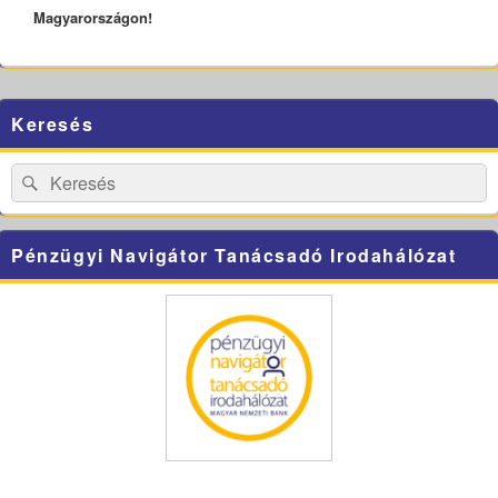
Magyarországon!
Primary
Keresés
Sidebar
Widget
Area
Search
Search
for:
Pénzügyi Navigátor Tanácsadó Irodahálózat